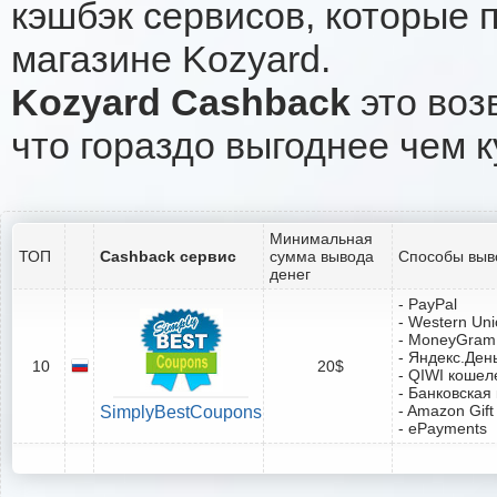
кэшбэк сервисов, которые 
магазине Kozyard.
Kozyard Cashback
это воз
что гораздо выгоднее чем к
Минимальная
ТОП
Cashback сервис
сумма вывода
Способы выв
денег
- PayPal
- Western Un
- MoneyGram
- Яндекс.Ден
10
20$
- QIWI кошел
- Банковская
- Amazon Gift
SimplyBestCoupons
- ePayments