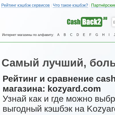
Рейтинг кэшбэк сервисов
Что такое кэшбэк?
Партнёрски
|
|
Интернет магазины по алфавиту:
A
B
C
D
E
F
G
H
I
Самый лучший, боль
Рейтинг и сравнение cas
магазина: kozyard.com
Узнай как и где можно выб
выгодный кэшбэк на Kozyar