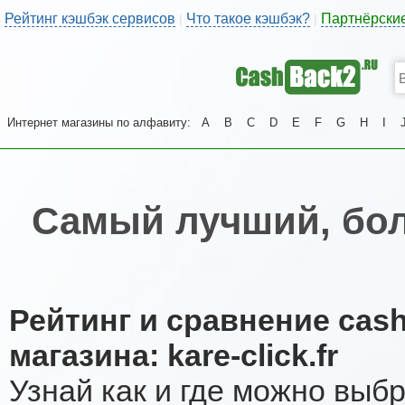
Рейтинг кэшбэк сервисов
Что такое кэшбэк?
Партнёрски
|
|
Интернет магазины по алфавиту:
A
B
C
D
E
F
G
H
I
Самый лучший, бол
Рейтинг и сравнение cas
магазина: kare-click.fr
Узнай как и где можно выб