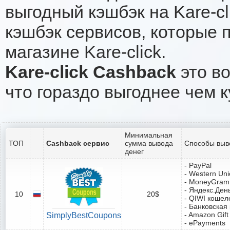
выгодный кэшбэк на Kare-c
кэшбэк сервисов, которые 
магазине Kare-click.
Kare-click Cashback
это во
что гораздо выгоднее чем к
Минимальная
ТОП
Cashback сервис
сумма вывода
Способы выв
денег
- PayPal
- Western Un
- MoneyGram
- Яндекс.Ден
10
20$
- QIWI кошел
- Банковская
- Amazon Gift
SimplyBestCoupons
- ePayments