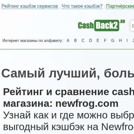
Рейтинг кэшбэк сервисов
Что такое кэшбэк?
Партнёрски
|
|
Интернет магазины по алфавиту:
A
B
C
D
E
F
G
H
I
Самый лучший, боль
Рейтинг и сравнение cas
магазина: newfrog.com
Узнай как и где можно выб
выгодный кэшбэк на Newfro