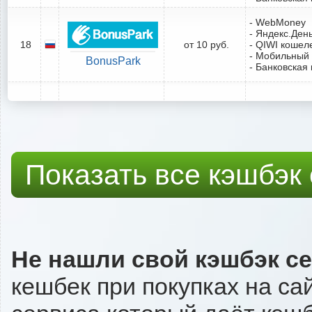
- WebMoney
- Яндекс.Ден
18
от 10 руб.
- QIWI кошел
- Мобильный
BonusPark
- Банковская 
Показать все кэшбэк
Не нашли свой кэшбэк с
кешбек при покупках на са