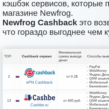
кэшбэк сервисов, которые 
магазине Newfrog.
Newfrog Cashback
это воз
что гораздо выгоднее чем к
Минимальная
ТОП
Cashback сервис
сумма вывода
Способы выв
денег
- PayPal
- WebMoney
- Яндекс.Ден
2
от 0.2$
- QIWI кошел
ePN Cashback
- Мобильный
- Банковская 
- WebMoney
- Яндекс.Ден
13
от 400 руб.
- QIWI кошел
- Мобильный
Cashbe.ru
- Банковская 