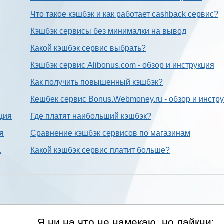
Что такое кэшбэк и как работает cashback сервис?
Кэшбэк сервисы без минималки на вывод
Какой кэшбэк сервис выбрать?
Кэшбэк сервис Alibonus.com - обзор и инструкция
Как получить повышенный кэшбэк?
Кешбек сервис Bonus.Webmoney.ru - обзор и инстр
ция
Где платят наибольший кэшбэк?
ия
Сравнение кэшбэк сервисов по магазинам
а
Какой кэшбэк сервис платит больше?
Я ни на что не намекаю, но лайкни: