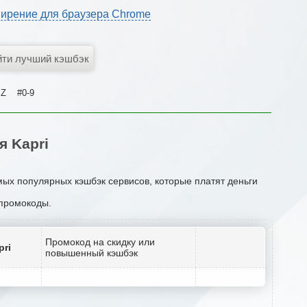
ирение для браузера Chrome
Z
#0-9
 Kapri
мых популярных кэшбэк сервисов, которые платят деньги
 промокоды.
Промокод на скидку или
pri
повышенный кэшбэк