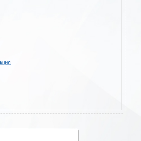
укция