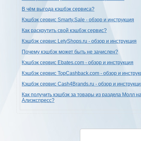
В чём выгода кэшбэк сервиса?
Кэшбэк сервис Smarty.Sale - обзор и инструкция
Как раскрутить свой кэшбэк сервис?
Кэшбэк сервис LetyShops.ru - обзор и инструкция
Почему кэшбэк может быть не зачислен?
Кэшбэк сервис Ebates.com - обзор и инструкция
Кэшбэк сервис TopCashback.com - обзор и инструк
Кэшбэк сервис Cash4Brands.ru - обзор и инструкц
Как получить кэшбэк за товары из раздела Молл н
Алиэкспресс?