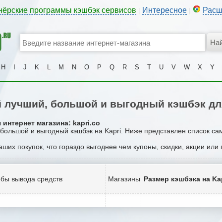
нёрские программы кэшбэк сервисов
Интересное
Расш
|
|
H
I
J
K
L
M
N
O
P
Q
R
S
T
U
V
W
X
Y
 лучший, большой и выгодный кэшбэк для
интернет магазина: kapri.co
 большой и выгодный кэшбэк на Kapri. Ниже представлен список са
ваших покупок, что гораздо выгоднее чем купоны, скидки, акции или
бы вывода средств
Магазины
Размер кэшбэка на Ka