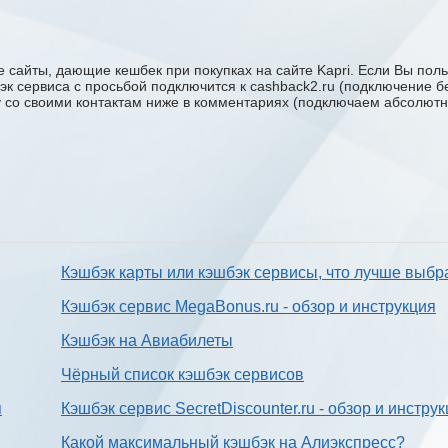
 сайты, дающие кешбек при покупках на сайте Kapri. Если Вы польз
бэк сервиса с проcьбой подключится к cashback2.ru (подключение б
ку со своими контактам ниже в комментариях (подключаем абсолютн
Кэшбэк карты или кэшбэк сервисы, что лучше выбр
Кэшбэк сервис MegaBonus.ru - обзор и инструкция
Кэшбэк на Авиабилеты
Чёрный список кэшбэк сервисов
я
Кэшбэк сервис SecretDiscounter.ru - обзор и инстру
Какой максимальный кэшбэк на Алиэкспресс?