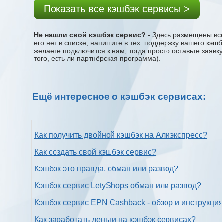
Показать все кэшбэк сервисы >
Не нашли свой кэшбэк сервис?
- Здесь размещены все
его нет в списке, напишите в тех. поддержку вашего кэш
желаете подключится к нам, тогда просто оставьте заяв
того, есть ли партнёрская программа).
Ещё интересное о кэшбэк сервисах:
Как получить двойной кэшбэк на Алиэкспресс?
Как создать свой кэшбэк сервис?
Кэшбэк это правда, обман или развод?
Кэшбэк сервис LetyShops обман или развод?
Кэшбэк сервис EPN Cashback - обзор и инструкци
Как заработать деньги на кэшбэк сервисах?