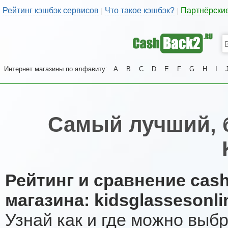
Рейтинг кэшбэк сервисов
Что такое кэшбэк?
Партнёрски
|
|
Интернет магазины по алфавиту:
A
B
C
D
E
F
G
H
I
Самый лучший, 
Рейтинг и сравнение cas
магазина: kidsglassesonl
Узнай как и где можно выб