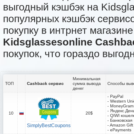
выгодный кэшбэк на Kidsgl
популярных кэшбэк сервисо
покупку в интрнет магазине 
Kidsglassesonline Cashba
покупок, что гораздо выгод
Минимальная
ТОП
Cashback сервис
сумма вывода
Способы выв
денег
- PayPal
- Western Un
- MoneyGram
- Яндекс.Ден
10
20$
- QIWI кошел
- Банковская
- Amazon Gift
SimplyBestCoupons
- ePayments