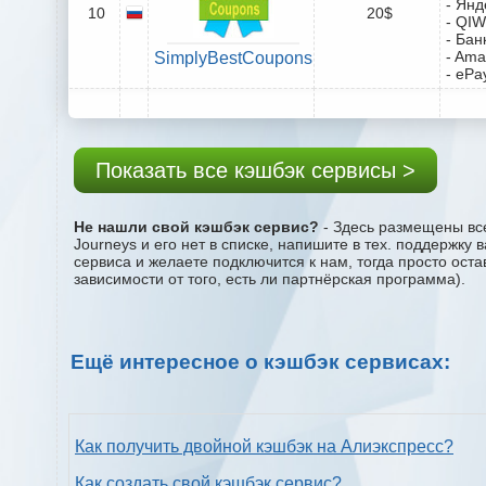
- Янд
10
20$
- QIW
- Бан
- Ama
SimplyBestCoupons
- ePa
Показать все кэшбэк сервисы >
Не нашли свой кэшбэк сервис?
- Здесь размещены все
Journeys и его нет в списке, напишите в тех. поддержку
сервиса и желаете подключится к нам, тогда просто ост
зависимости от того, есть ли партнёрская программа).
Ещё интересное о кэшбэк сервисах:
Как получить двойной кэшбэк на Алиэкспресс?
Как создать свой кэшбэк сервис?