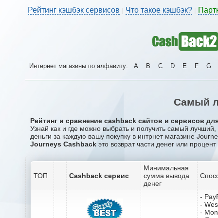
Рейтинг кэшбэк сервисов
Что такое кэшбэк?
Парт
|
|
Интернет магазины по алфавиту:
A
B
C
D
E
F
G
Самый л
Рейтинг и сравнение cashback сайтов и сервисов для
Узнай как и где можно выбрать и получить самый лучший
деньги за каждую вашу покупку в интрнет магазине Journe
Journeys Cashback
это возврат части денег или процент
Минимальная
ТОП
Cashback сервис
сумма вывода
Спос
денег
- Pay
- Wes
- Mo