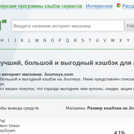
нёрские программы кэшбэк сервисов
Интересное
Расш
|
|
H
I
J
K
L
M
N
O
P
Q
R
S
T
U
V
W
X
Y
учший, большой и выгодный кэшбэк для 
 интернет магазина: Journeys.com
, большой и выгодный кэшбэк на Journeys. Ниже представлен списо
ys.
 от ваших покупок, что гораздо выгоднее чем купоны, скидки, акции
обы вывода средств
Магазины
Размер кэшбэка на Jo
Pal
tern Union
neyGram
4.1%