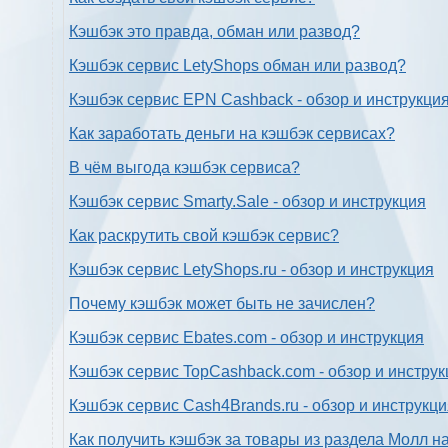
Кэшбэк это правда, обман или развод?
Кэшбэк сервис LetyShops обман или развод?
Кэшбэк сервис EPN Cashback - обзор и инструкци
Как заработать деньги на кэшбэк сервисах?
В чём выгода кэшбэк сервиса?
Кэшбэк сервис Smarty.Sale - обзор и инструкция
Как раскрутить свой кэшбэк сервис?
Кэшбэк сервис LetyShops.ru - обзор и инструкция
Почему кэшбэк может быть не зачислен?
Кэшбэк сервис Ebates.com - обзор и инструкция
Кэшбэк сервис TopCashback.com - обзор и инструк
Кэшбэк сервис Cash4Brands.ru - обзор и инструкц
Как получить кэшбэк за товары из раздела Молл н