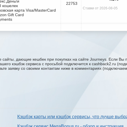
екс.Деньги
22753
I кошелек
Ставки от 2026-08-05
ковская карта Visa/MasterCard
zon Gift Card
yments
 сайты, дающие кешбек при покупках на сайте Journeys. Если Вы п
 вашего кэшбэк сервиса с проcьбой подключится к cashback2.ru (по
авьте заявку со своими контактам ниже в комментариях (подключае
Кэшбэк карты или кэшбэк сервисы, что лучше выбр
Кэшбэк сервис MegaBonus.ru - обзор и инструкция