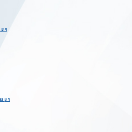
кция
укция