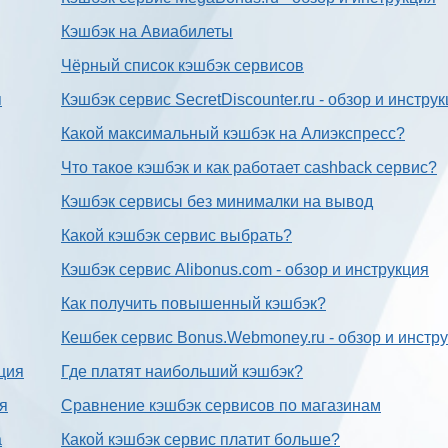
Кэшбэк на Авиабилеты
Чёрный список кэшбэк сервисов
я
Кэшбэк сервис SecretDiscounter.ru - обзор и инстру
Какой максимальный кэшбэк на Алиэкспресс?
Что такое кэшбэк и как работает cashback сервис?
Кэшбэк сервисы без минималки на вывод
Какой кэшбэк сервис выбрать?
Кэшбэк сервис Alibonus.com - обзор и инструкция
Как получить повышенный кэшбэк?
Кешбек сервис Bonus.Webmoney.ru - обзор и инстр
ция
Где платят наибольший кэшбэк?
ия
Сравнение кэшбэк сервисов по магазинам
а
Какой кэшбэк сервис платит больше?