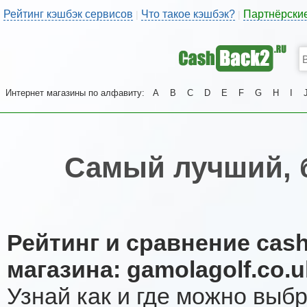
Рейтинг кэшбэк сервисов
Что такое кэшбэк?
Партнёрски
|
|
Интернет магазины по алфавиту:
A
B
C
D
E
F
G
H
I
Самый лучший, 
Рейтинг и сравнение cas
магазина: gamolagolf.co.u
Узнай как и где можно выб