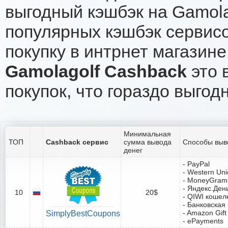
выгодный кэшбэк на Gamola
популярных кэшбэк сервисо
покупку в интрнет магазине
Gamolagolf Cashback
это 
покупок, что гораздо выгод
Минимальная
ТОП
Cashback сервис
сумма вывода
Способы выв
денег
- PayPal
- Western Un
- MoneyGram
- Яндекс.Ден
10
20$
- QIWI кошел
- Банковская
- Amazon Gift
SimplyBestCoupons
- ePayments