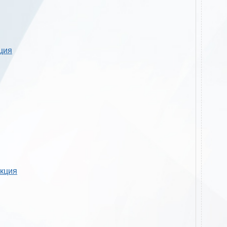
кция
укция