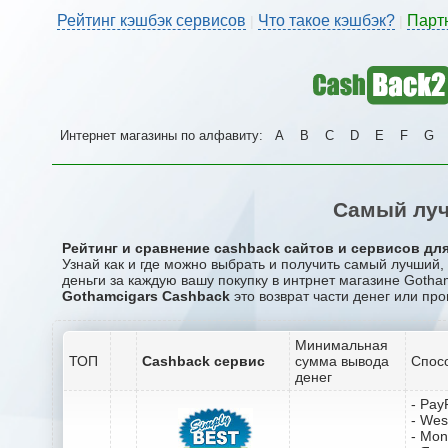
Рейтинг кэшбэк сервисов
Что такое кэшбэк?
Парт
|
|
Интернет магазины по алфавиту:
A
B
C
D
E
F
G
Самый луч
Рейтинг и сравнение cashback сайтов и сервисов для
Узнай как и где можно выбрать и получить самый лучший
деньги за каждую вашу покупку в интрнет магазине Gotham
Gothamcigars Cashback
это возврат части денег или про
Минимальная
ТОП
Cashback сервис
сумма вывода
Спос
денег
- Pay
- Wes
- Mo