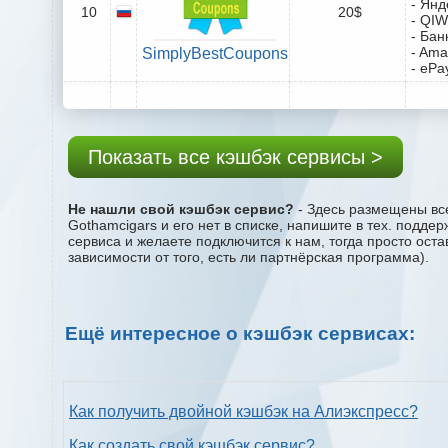
- Янд
10
20$
- QIW
- Бан
- Ama
SimplyBestCoupons
- ePa
Показать все кэшбэк сервисы >
Не нашли свой кэшбэк сервис?
- Здесь размещены все
Gothamcigars и его нет в списке, напишите в тех. подде
сервиса и желаете подключится к нам, тогда просто ост
зависимости от того, есть ли партнёрская программа).
Ещё интересное о кэшбэк сервисах:
Как получить двойной кэшбэк на Алиэкспресс?
Как создать свой кэшбэк сервис?