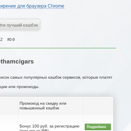
ирение для браузера Chrome
Z
#0-9
thamcigars
писок самых популярных кэшбэк сервисов, которые платят
акции или промокоды.
Промокод на скидку или
повышенный кэшбэк
Бонус 100 руб. за регистрацию
Подробнее
(тем кто из РФ)