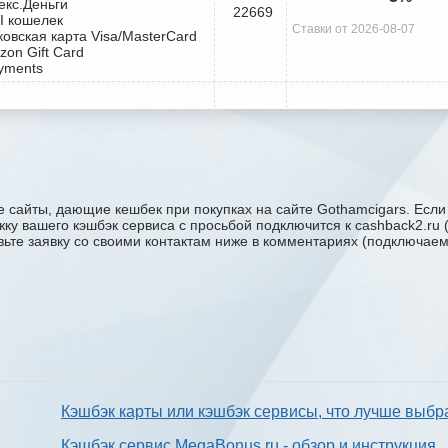
екс.Деньги
22669
I кошелек
Ставки от 2026-08-07
ковская карта Visa/MasterCard
zon Gift Card
yments
 сайты, дающие кешбек при покупках на сайте Gothamcigars. Если 
ржку вашего кэшбэк сервиса с проcьбой подключится к cashback2.ru
авьте заявку со своими контактам ниже в комментариях (подключае
Кэшбэк карты или кэшбэк сервисы, что лучше выбр
Кэшбэк сервис MegaBonus.ru - обзор и инструкция