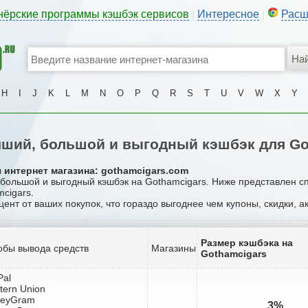
нёрские программы кэшбэк сервисов
Интересное
Расш
|
|
H
I
J
K
L
M
N
O
P
Q
R
S
T
U
V
W
X
Y
ший, большой и выгодный кэшбэк для Go
 интернет магазина: gothamcigars.com
, большой и выгодный кэшбэк на Gothamcigars. Ниже представлен с
cigars.
цент от ваших покупок, что гораздо выгоднее чем купоны, скидки, 
Размер кэшбэка на
обы вывода средств
Магазины
Gothamcigars
Pal
tern Union
neyGram
3%