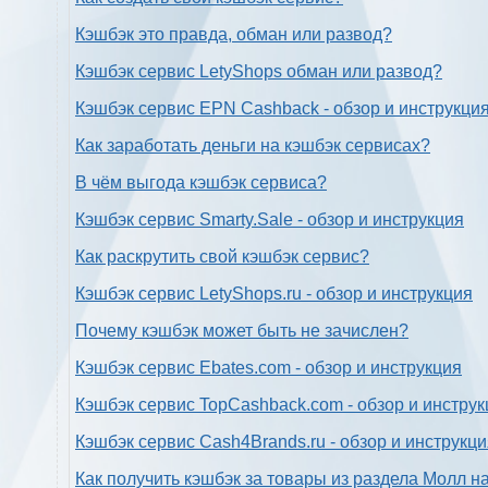
Кэшбэк это правда, обман или развод?
Кэшбэк сервис LetyShops обман или развод?
Кэшбэк сервис EPN Cashback - обзор и инструкци
Как заработать деньги на кэшбэк сервисах?
В чём выгода кэшбэк сервиса?
Кэшбэк сервис Smarty.Sale - обзор и инструкция
Как раскрутить свой кэшбэк сервис?
Кэшбэк сервис LetyShops.ru - обзор и инструкция
Почему кэшбэк может быть не зачислен?
Кэшбэк сервис Ebates.com - обзор и инструкция
Кэшбэк сервис TopCashback.com - обзор и инструк
Кэшбэк сервис Cash4Brands.ru - обзор и инструкц
Как получить кэшбэк за товары из раздела Молл н