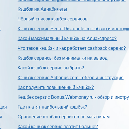
Кэшбэк на Авиабилеты
Чёрный список кэшбэк сервисов
я
Кэшбэк сервис SecretDiscounter.ru - обзор и инстру
Какой максимальный кэшбэк на Алиэкспресс?
Что такое кэшбэк и как работает cashback сервис?
Кэшбэк сервисы без минималки на вывод
Какой кэшбэк сервис выбрать?
Кэшбэк сервис Alibonus.com - обзор и инструкция
Как получить повышенный кэшбэк?
Кешбек сервис Bonus.Webmoney.ru - обзор и инстр
ция
Где платят наибольший кэшбэк?
ия
Сравнение кэшбэк сервисов по магазинам
а
Какой кэшбэк сервис платит больше?