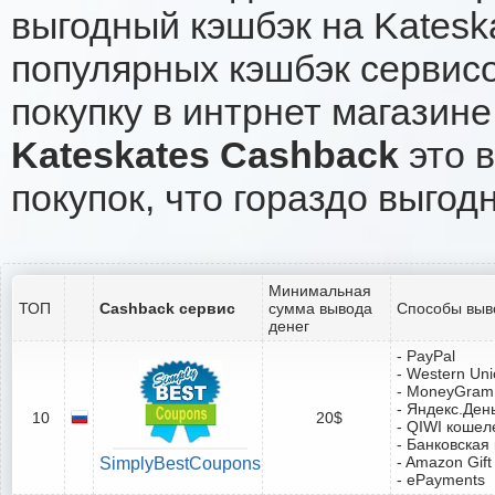
выгодный кэшбэк на Katesk
популярных кэшбэк сервисо
покупку в интрнет магазине
Kateskates Cashback
это в
покупок, что гораздо выгод
Минимальная
ТОП
Cashback сервис
сумма вывода
Способы выв
денег
- PayPal
- Western Un
- MoneyGram
- Яндекс.Ден
10
20$
- QIWI кошел
- Банковская
- Amazon Gift
SimplyBestCoupons
- ePayments