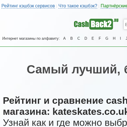
Рейтинг кэшбэк сервисов
Что такое кэшбэк?
Партнёрски
|
|
Интернет магазины по алфавиту:
A
B
C
D
E
F
G
H
I
Самый лучший, 
Рейтинг и сравнение cas
магазина: kateskates.co.u
Узнай как и где можно выб