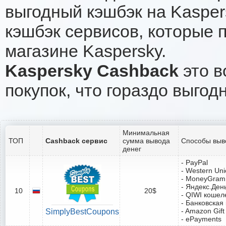
выгодный кэшбэк на Kasper
кэшбэк сервисов, которые 
магазине Kaspersky.
Kaspersky Cashback
это в
покупок, что гораздо выгод
Минимальная
ТОП
Cashback сервис
сумма вывода
Способы выв
денег
- PayPal
- Western Un
- MoneyGram
- Яндекс.Ден
10
20$
- QIWI кошел
- Банковская
- Amazon Gift
SimplyBestCoupons
- ePayments