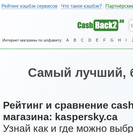
Рейтинг кэшбэк сервисов
Что такое кэшбэк?
Партнёрски
|
|
Интернет магазины по алфавиту:
A
B
C
D
E
F
G
H
I
Самый лучший, 
Рейтинг и сравнение cas
магазина: kaspersky.ca
Узнай как и где можно выб