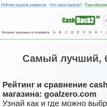
Рейтинг кэшбэк сервисов
Что такое кэшбэк?
Партнёрски
|
|
Интернет магазины по алфавиту:
A
B
C
D
E
F
G
H
I
Самый лучший, 
Рейтинг и сравнение cas
магазина: goalzero.com
Узнай как и где можно выб