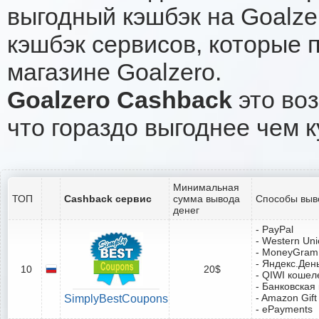
выгодный кэшбэк на Goalze
кэшбэк сервисов, которые 
магазине Goalzero.
Goalzero Cashback
это воз
что гораздо выгоднее чем к
Минимальная
ТОП
Cashback сервис
сумма вывода
Способы выв
денег
- PayPal
- Western Un
- MoneyGram
- Яндекс.Ден
10
20$
- QIWI кошел
- Банковская
- Amazon Gift
SimplyBestCoupons
- ePayments