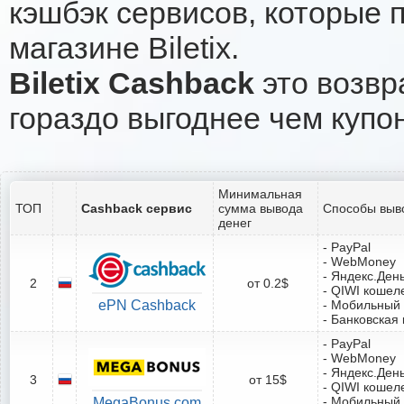
кэшбэк сервисов, которые 
магазине Biletix.
Biletix Cashback
это возвр
гораздо выгоднее чем купо
Минимальная
ТОП
Cashback сервис
сумма вывода
Способы выв
денег
- PayPal
- WebMoney
- Яндекс.Ден
2
от 0.2$
- QIWI кошел
ePN Cashback
- Мобильный
- Банковская 
- PayPal
- WebMoney
- Яндекс.Ден
3
от 15$
- QIWI кошел
- Мобильный
MegaBonus.com