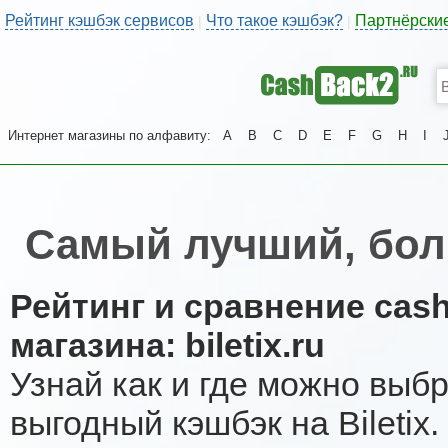
Рейтинг кэшбэк сервисов
Что такое кэшбэк?
Партнёрски
|
|
Интернет магазины по алфавиту:
A
B
C
D
E
F
G
H
I
Самый лучший, боль
Рейтинг и сравнение cas
магазина: biletix.ru
Узнай как и где можно выб
выгодный кэшбэк на Bileti