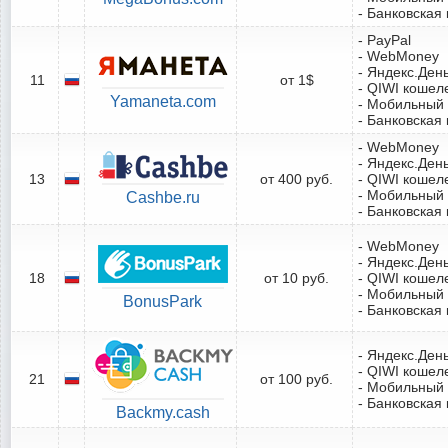
- Банковская 
- PayPal
- WebMoney
- Яндекс.Ден
11
от 1$
- QIWI кошел
Yamaneta.com
- Мобильный
- Банковская 
- WebMoney
- Яндекс.Ден
13
от 400 руб.
- QIWI кошел
- Мобильный
Cashbe.ru
- Банковская 
- WebMoney
- Яндекс.Ден
18
от 10 руб.
- QIWI кошел
- Мобильный
BonusPark
- Банковская 
- Яндекс.Ден
- QIWI кошел
21
от 100 руб.
- Мобильный
- Банковская 
Backmy.cash