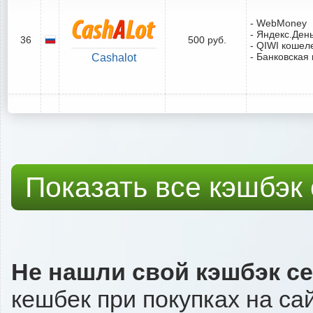
- WebMoney
- Яндекс.Ден
36
500 руб.
- QIWI кошел
- Банковская 
Cashalot
Показать все кэшбэк
Не нашли свой кэшбэк с
кешбек при покупках на сай