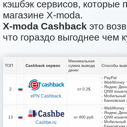
кэшбэк сервисов, которые 
магазине X-moda.
X-moda Cashback
это возв
что гораздо выгоднее чем к
Минимальная
ТОП
Cashback сервис
сумма вывода
Способы выв
денег
- PayPal
- WebMoney
- Яндекс.Ден
2
от 0.2$
- QIWI кошел
ePN Cashback
- Мобильный
- Банковская 
- WebMoney
- Яндекс.Ден
13
от 400 руб.
- QIWI кошел
- Мобильный
Cashbe.ru
- Банковская 