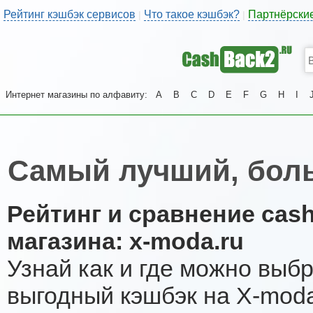
Рейтинг кэшбэк сервисов
Что такое кэшбэк?
Партнёрски
|
|
Интернет магазины по алфавиту:
A
B
C
D
E
F
G
H
I
Самый лучший, бол
Рейтинг и сравнение cas
магазина: x-moda.ru
Узнай как и где можно выб
выгодный кэшбэк на X-mod