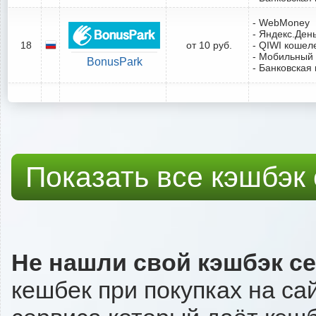
- WebMoney
- Яндекс.Ден
18
от 10 руб.
- QIWI кошел
- Мобильный
BonusPark
- Банковская 
Показать все кэшбэк
Не нашли свой кэшбэк с
кешбек при покупках на са