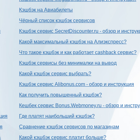
Кэшбэк на Авиабилеты
Чёрный список кэшбэк сервисов
я
Кэшбэк сервис SecretDiscounter.ru - обзор и инстру
Какой максимальный кэшбэк на Алиэкспресс?
Что такое кэшбэк и как работает cashback сервис?
Кэшбэк сервисы без минималки на вывод
Какой кэшбэк сервис выбрать?
Кэшбэк сервис Alibonus.com - обзор и инструкция
Как получить повышенный кэшбэк?
Кешбек сервис Bonus.Webmoney.ru - обзор и инстр
ция
Где платят наибольший кэшбэк?
ия
Сравнение кэшбэк сервисов по магазинам
а
Какой кэшбэк сервис платит больше?