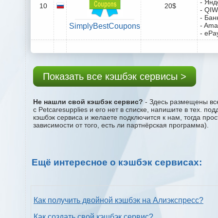
- Янд
10
20$
- QIW
- Бан
- Ama
SimplyBestCoupons
- ePa
Показать все кэшбэк сервисы >
Не нашли свой кэшбэк сервис?
- Здесь размещены все
с Petcaresupplies и его нет в списке, напишите в тех. 
кэшбэк сервиса и желаете подключится к нам, тогда про
зависимости от того, есть ли партнёрская программа).
Ещё интересное о кэшбэк сервисах:
Как получить двойной кэшбэк на Алиэкспресс?
Как создать свой кэшбэк сервис?