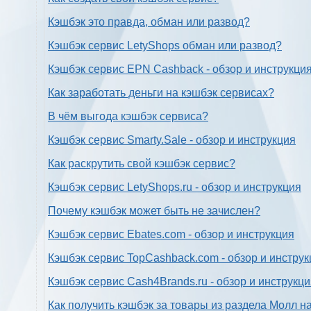
Кэшбэк это правда, обман или развод?
Кэшбэк сервис LetyShops обман или развод?
Кэшбэк сервис EPN Cashback - обзор и инструкци
Как заработать деньги на кэшбэк сервисах?
В чём выгода кэшбэк сервиса?
Кэшбэк сервис Smarty.Sale - обзор и инструкция
Как раскрутить свой кэшбэк сервис?
Кэшбэк сервис LetyShops.ru - обзор и инструкция
Почему кэшбэк может быть не зачислен?
Кэшбэк сервис Ebates.com - обзор и инструкция
Кэшбэк сервис TopCashback.com - обзор и инструк
Кэшбэк сервис Cash4Brands.ru - обзор и инструкц
Как получить кэшбэк за товары из раздела Молл н