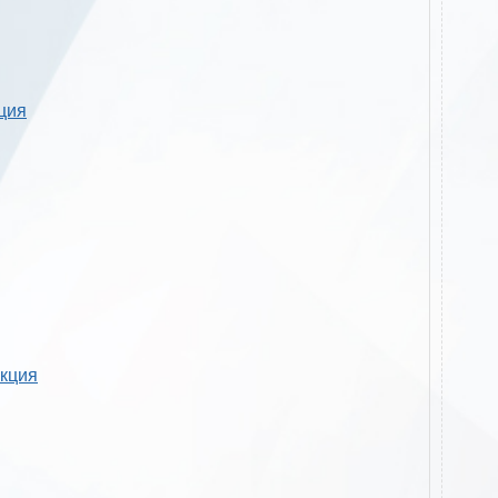
кция
укция