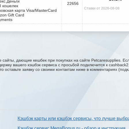
екс.Деньги
22656
I кошелек
Ставки от 2026-08-08
ковская карта Visa/MasterCard
zon Gift Card
yments
 сайты, дающие кешбек при покупках на сайте Petcaresupplies. Ес
поддержку вашего кэшбэк сервиса с проcьбой подключится к cashback
сто оставьте заявку со своими контактам ниже в комментариях (под
Кэшбэк карты или кэшбэк сервисы, что лучше выбр
Кэшбэк сервис MegaBonus.ru - обзор и инструкция