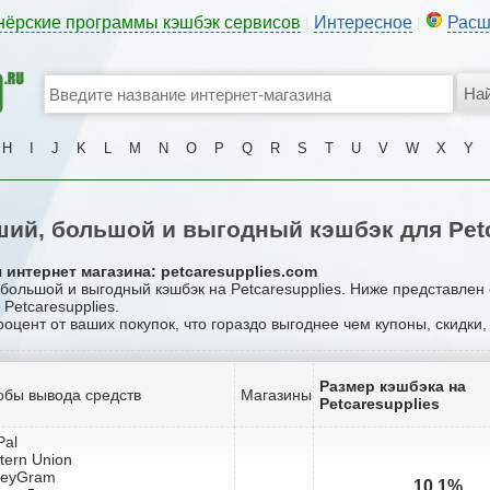
нёрские программы кэшбэк сервисов
Интересное
Расш
|
|
H
I
J
K
L
M
N
O
P
Q
R
S
T
U
V
W
X
Y
ий, большой и выгодный кэшбэк для Petc
 интернет магазина: petcaresupplies.com
 большой и выгодный кэшбэк на Petcaresupplies. Ниже представлен
Petcaresupplies.
роцент от ваших покупок, что гораздо выгоднее чем купоны, скидки
Размер кэшбэка на
обы вывода средств
Магазины
Petcaresupplies
Pal
tern Union
neyGram
10.1%