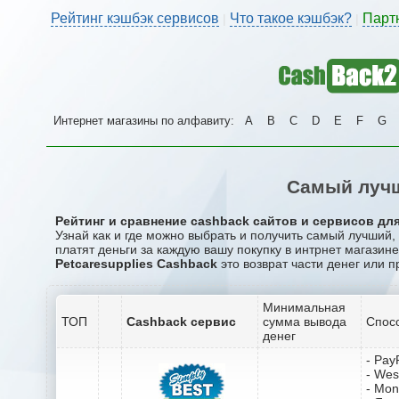
Рейтинг кэшбэк сервисов
Что такое кэшбэк?
Парт
|
|
Интернет магазины по алфавиту:
A
B
C
D
E
F
G
Самый лучш
Рейтинг и сравнение cashback сайтов и сервисов для
Узнай как и где можно выбрать и получить самый лучший,
платят деньги за каждую вашу покупку в интрнет магазине 
Petcaresupplies Cashback
это возврат части денег или п
Минимальная
ТОП
Cashback сервис
сумма вывода
Спос
денег
- Pay
- Wes
- Mo