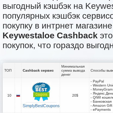
выгодный кэшбэк на Keywes
популярных кэшбэк сервисо
покупку в интрнет магазине
Keywestaloe Cashback
это
покупок, что гораздо выгод
Минимальная
ТОП
Cashback сервис
сумма вывода
Способы выв
денег
- PayPal
- Western Un
- MoneyGram
- Яндекс.Ден
10
20$
- QIWI кошел
- Банковская
- Amazon Gift
SimplyBestCoupons
- ePayments