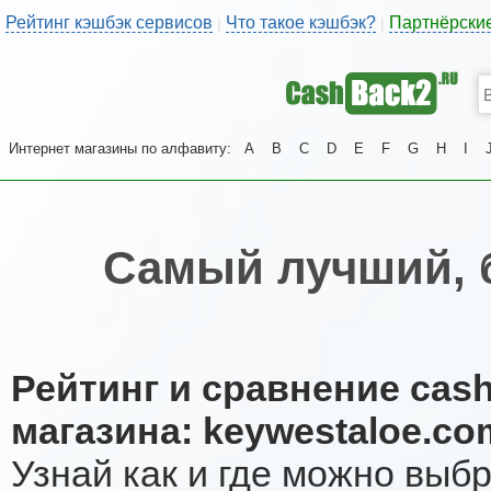
Рейтинг кэшбэк сервисов
Что такое кэшбэк?
Партнёрски
|
|
Интернет магазины по алфавиту:
A
B
C
D
E
F
G
H
I
Самый лучший, 
Рейтинг и сравнение cas
магазина: keywestaloe.co
Узнай как и где можно выб