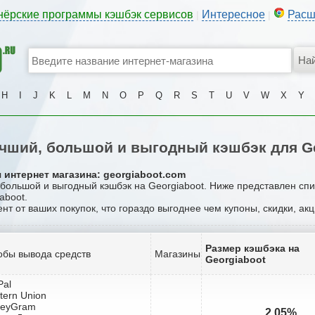
нёрские программы кэшбэк сервисов
Интересное
Расш
|
|
H
I
J
K
L
M
N
O
P
Q
R
S
T
U
V
W
X
Y
чший, большой и выгодный кэшбэк для Ge
 интернет магазина: georgiaboot.com
 большой и выгодный кэшбэк на Georgiaboot. Ниже представлен сп
aboot.
ент от ваших покупок, что гораздо выгоднее чем купоны, скидки, ак
Размер кэшбэка на
обы вывода средств
Магазины
Georgiaboot
Pal
tern Union
neyGram
2.05%