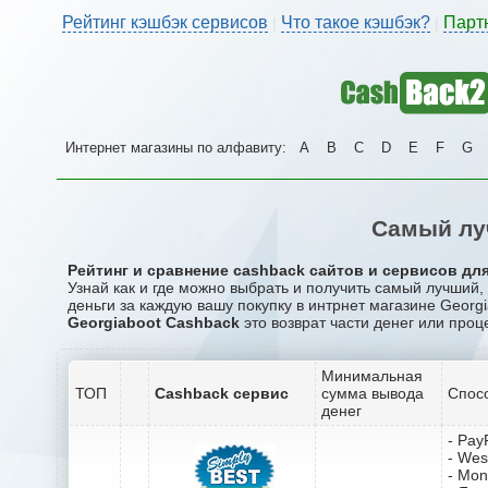
Рейтинг кэшбэк сервисов
Что такое кэшбэк?
Парт
|
|
Интернет магазины по алфавиту:
A
B
C
D
E
F
G
Самый лу
Рейтинг и сравнение cashback сайтов и сервисов для
Узнай как и где можно выбрать и получить самый лучший,
деньги за каждую вашу покупку в интрнет магазине Georgi
Georgiaboot Cashback
это возврат части денег или проц
Минимальная
ТОП
Cashback сервис
сумма вывода
Спос
денег
- Pay
- Wes
- Mo