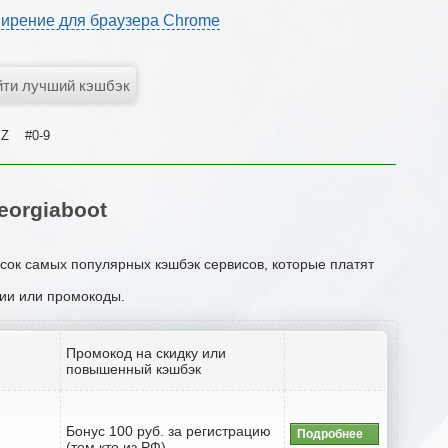
ирение для браузера Chrome
Z
#0-9
orgiaboot
исок самых популярных кэшбэк сервисов, которые платят
ции или промокоды.
Промокод на скидку или
повышенный кэшбэк
Бонус 100 руб. за регистрацию
Подробнее
(тем кто из РФ)