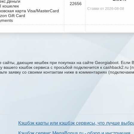
екс.Деньги
22656
I кошелек
Ставки от 2026-08-08
ковская карта Visa/MasterCard
zon Gift Card
yments
 сайты, дающие кешбек при покупках на сайте Georgiaboot. Если В
жку вашего кэшбэк сервиса с проcьбой подключится к cashback2.ru 
авьте заявку со своими контактам ниже в комментариях (подключае
Кэшбэк карты или кэшбэк сервисы, что лучше выбр
Кэшбэк сервис MegaBonus.ru - обзор и инструкция