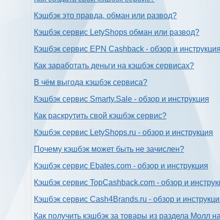
Кэшбэк это правда, обман или развод?
Кэшбэк сервис LetyShops обман или развод?
Кэшбэк сервис EPN Cashback - обзор и инструкци
Как заработать деньги на кэшбэк сервисах?
В чём выгода кэшбэк сервиса?
Кэшбэк сервис Smarty.Sale - обзор и инструкция
Как раскрутить свой кэшбэк сервис?
Кэшбэк сервис LetyShops.ru - обзор и инструкция
Почему кэшбэк может быть не зачислен?
Кэшбэк сервис Ebates.com - обзор и инструкция
Кэшбэк сервис TopCashback.com - обзор и инструк
Кэшбэк сервис Cash4Brands.ru - обзор и инструкц
Как получить кэшбэк за товары из раздела Молл н