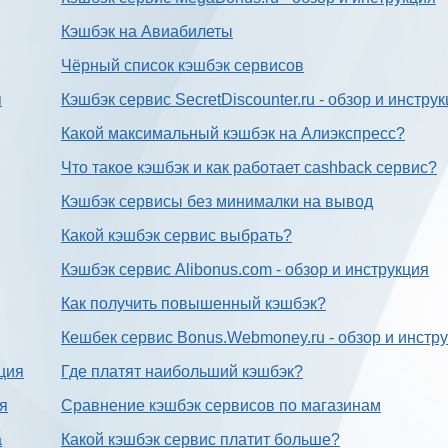
Кэшбэк на Авиабилеты
Чёрный список кэшбэк сервисов
я
Кэшбэк сервис SecretDiscounter.ru - обзор и инстру
Какой максимальный кэшбэк на Алиэкспресс?
Что такое кэшбэк и как работает cashback сервис?
Кэшбэк сервисы без минималки на вывод
Какой кэшбэк сервис выбрать?
Кэшбэк сервис Alibonus.com - обзор и инструкция
Как получить повышенный кэшбэк?
Кешбек сервис Bonus.Webmoney.ru - обзор и инстр
ция
Где платят наибольший кэшбэк?
ия
Сравнение кэшбэк сервисов по магазинам
а
Какой кэшбэк сервис платит больше?