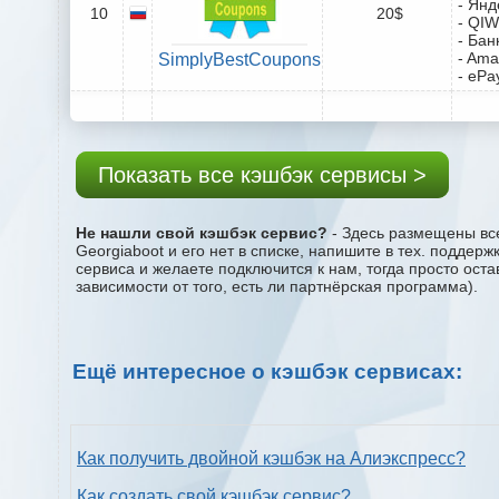
- Янд
10
20$
- QIW
- Бан
- Ama
SimplyBestCoupons
- ePa
Показать все кэшбэк сервисы >
Не нашли свой кэшбэк сервис?
- Здесь размещены все
Georgiaboot и его нет в списке, напишите в тех. поддер
сервиса и желаете подключится к нам, тогда просто ост
зависимости от того, есть ли партнёрская программа).
Ещё интересное о кэшбэк сервисах:
Как получить двойной кэшбэк на Алиэкспресс?
Как создать свой кэшбэк сервис?