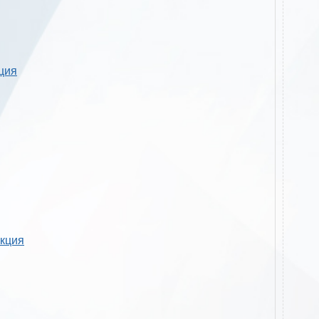
кция
укция