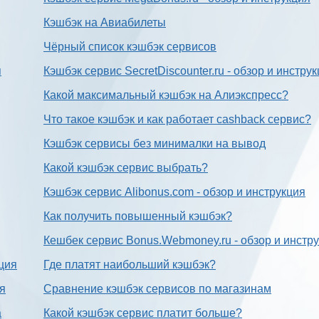
Кэшбэк на Авиабилеты
Чёрный список кэшбэк сервисов
я
Кэшбэк сервис SecretDiscounter.ru - обзор и инстру
Какой максимальный кэшбэк на Алиэкспресс?
Что такое кэшбэк и как работает cashback сервис?
Кэшбэк сервисы без минималки на вывод
Какой кэшбэк сервис выбрать?
Кэшбэк сервис Alibonus.com - обзор и инструкция
Как получить повышенный кэшбэк?
Кешбек сервис Bonus.Webmoney.ru - обзор и инстр
ция
Где платят наибольший кэшбэк?
ия
Сравнение кэшбэк сервисов по магазинам
а
Какой кэшбэк сервис платит больше?