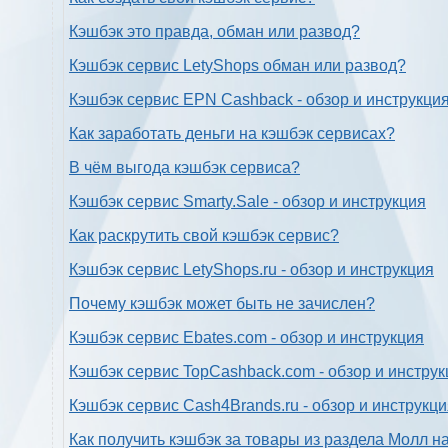
Кэшбэк это правда, обман или развод?
Кэшбэк сервис LetyShops обман или развод?
Кэшбэк сервис EPN Cashback - обзор и инструкци
Как заработать деньги на кэшбэк сервисах?
В чём выгода кэшбэк сервиса?
Кэшбэк сервис Smarty.Sale - обзор и инструкция
Как раскрутить свой кэшбэк сервис?
Кэшбэк сервис LetyShops.ru - обзор и инструкция
Почему кэшбэк может быть не зачислен?
Кэшбэк сервис Ebates.com - обзор и инструкция
Кэшбэк сервис TopCashback.com - обзор и инструк
Кэшбэк сервис Cash4Brands.ru - обзор и инструкц
Как получить кэшбэк за товары из раздела Молл н