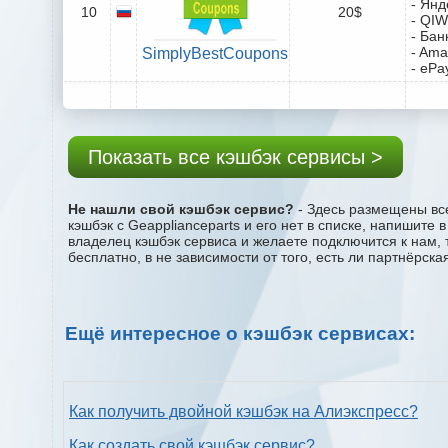
- Янд
10
20$
- QIW
- Бан
- Ama
SimplyBestCoupons
- ePa
Показать все кэшбэк сервисы >
Не нашли свой кэшбэк сервис?
- Здесь размещены все
кэшбэк с Geapplianceparts и его нет в списке, напишите
владелец кэшбэк сервиса и желаете подключится к нам, 
бесплатно, в не зависимости от того, есть ли партнёрска
Ещё интересное о кэшбэк сервисах:
Как получить двойной кэшбэк на Алиэкспресс?
Как создать свой кэшбэк сервис?