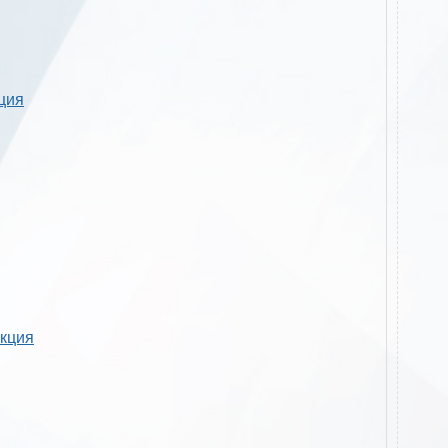
кция
укция