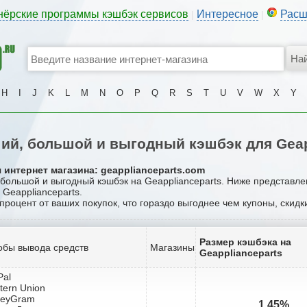
нёрские программы кэшбэк сервисов
Интересное
Расш
|
|
H
I
J
K
L
M
N
O
P
Q
R
S
T
U
V
W
X
Y
й, большой и выгодный кэшбэк для Geap
 интернет магазина: geapplianceparts.com
 большой и выгодный кэшбэк на Geapplianceparts. Ниже представл
 Geapplianceparts.
 процент от ваших покупок, что гораздо выгоднее чем купоны, скидк
Размер кэшбэка на
обы вывода средств
Магазины
Geapplianceparts
Pal
tern Union
neyGram
1.45%