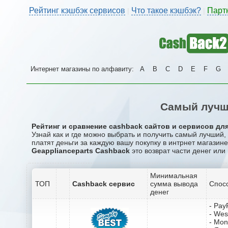
Рейтинг кэшбэк сервисов
Что такое кэшбэк?
Парт
|
|
Интернет магазины по алфавиту:
A
B
C
D
E
F
G
Самый лучши
Рейтинг и сравнение cashback сайтов и сервисов для
Узнай как и где можно выбрать и получить самый лучший,
платят деньги за каждую вашу покупку в интрнет магазине
Geapplianceparts Cashback
это возврат части денег или
Минимальная
ТОП
Cashback сервис
сумма вывода
Спос
денег
- Pay
- Wes
- Mo