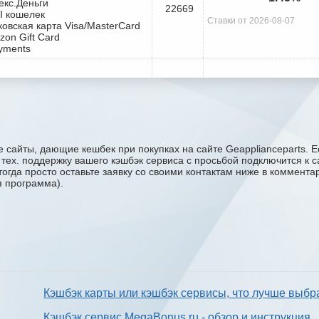
екс.Деньги
22669
I кошелек
Ставки от 2026-08-07
ковская карта Visa/MasterCard
zon Gift Card
yments
 сайты, дающие кешбек при покупках на сайте Geapplianceparts. Е
 в тех. поддержку вашего кэшбэк сервиса с проcьбой подключится к 
тогда просто оставьте заявку со своими контактам ниже в коммент
я программа).
Кэшбэк карты или кэшбэк сервисы, что лучше выбр
Кэшбэк сервис MegaBonus.ru - обзор и инструкция