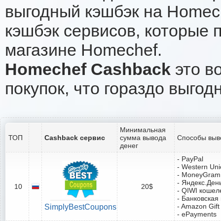
выгодный кэшбэк на Homec
кэшбэк сервисов, которые 
магазине Homechef.
Homechef Cashback
это во
покупок, что гораздо выгод
Минимальная
ТОП
Cashback сервис
сумма вывода
Способы выв
денег
- PayPal
- Western Un
- MoneyGram
- Яндекс.Ден
10
20$
- QIWI кошел
- Банковская
- Amazon Gift
SimplyBestCoupons
- ePayments