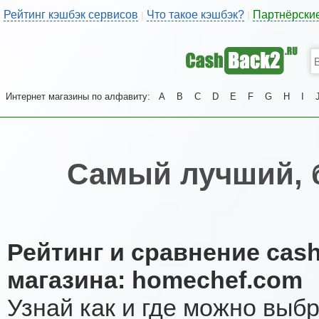
Рейтинг кэшбэк сервисов
Что такое кэшбэк?
Партнёрски
|
|
Интернет магазины по алфавиту:
A
B
C
D
E
F
G
H
I
Самый лучший, 
Рейтинг и сравнение cas
магазина: homechef.com
Узнай как и где можно выб