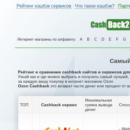
Рейтинг кэшбэк сервисов
Что такое кэшбэк?
Парт
|
|
Интернет магазины по алфавиту:
A
B
C
D
E
F
G
Самый
Рейтинг и сравнение cashback сайтов и сервисов для 
Узнай как и где можно выбрать и получить самый лучший
за каждую вашу покупку в интрнет магазине Ozon.
Ozon Cashback
это возврат части денег или процент от 
Минимальная
ТОП
Cashback сервис
сумма вывода
Спосо
денег
- We