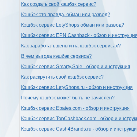
Как создать свой кэшбэк сервис?
Кэшбэк это правда, обман или развод?
Кэшбэк сервис LetyShops обман или развод?
Кэшбэк сервис EPN Cashback - обзор и инструкци
Как заработать деньги на кэшбэк сервисах?
В чём выгода кэшбэк сервиса?
Кэшбэк сервис Smarty.Sale - обзор и инструкция
Как раскрутить свой кэшбэк сервис?
Кэшбэк сервис LetyShops.ru - обзор и инструкция
Почему кэшбэк может быть не зачислен?
Кэшбэк сервис Ebates.com - обзор и инструкция
Кэшбэк сервис TopCashback.com - обзор и инструк
Кэшбэк сервис Cash4Brands.ru - обзор и инструкц