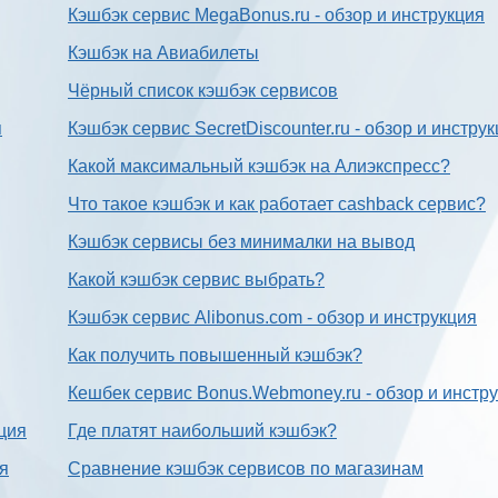
Кэшбэк сервис MegaBonus.ru - обзор и инструкция
Кэшбэк на Авиабилеты
Чёрный список кэшбэк сервисов
я
Кэшбэк сервис SecretDiscounter.ru - обзор и инстру
Какой максимальный кэшбэк на Алиэкспресс?
Что такое кэшбэк и как работает cashback сервис?
Кэшбэк сервисы без минималки на вывод
Какой кэшбэк сервис выбрать?
Кэшбэк сервис Alibonus.com - обзор и инструкция
Как получить повышенный кэшбэк?
Кешбек сервис Bonus.Webmoney.ru - обзор и инстр
ция
Где платят наибольший кэшбэк?
ия
Сравнение кэшбэк сервисов по магазинам