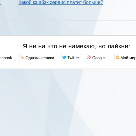
а
Какой кэшбэк сервис платит больше?
Я ни на что не намекаю, но лайкни:
cebook
Одноклассники
Twitter
Google+
Мой ми