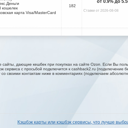
от 0.9% до 5.
екс.Деньги
182
I кошелек
Ставки от 2026-08-08
ковская карта Visa/MasterCard
 сайты, дающие кешбек при покупках на сайте Ozon. Если Вы поль
бэк сервиса с проcьбой подключится к cashback2.ru (подключение б
ку со своими контактам ниже в комментариях (подключаем абсолютн
Кэшбэк карты или кэшбэк сервисы, что лучше выбр