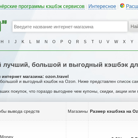
нёрские программы кэшбэк сервисов
Интересное
Расш
|
|
H
I
J
K
L
M
N
O
P
Q
R
S
T
U
V
W
X
Y
 лучший, большой и выгодный кэшбэк дл
интернет магазина: ozon.travel
, большой и выгодный кэшбэк на Ozon. Ниже представлен список са
ваших покупок, что гораздо выгоднее чем купоны, скидки, акции или
бы вывода средств
Магазины
Размер кэшбэка на O
bMoney