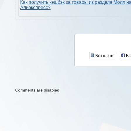
Как получить кэшбэк за товары из раздела Молл н
Алиэкспресс?
Вконтакте
Fa
Comments are disabled