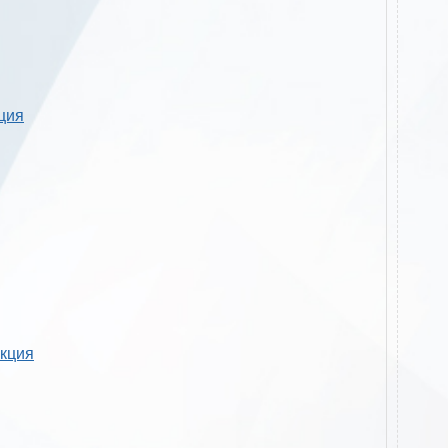
кция
укция