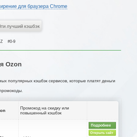
ирение для браузера Chrome
Z
#0-9
я Ozon
мых популярных кэшбэк сервисов, которые платят деньги
 промокоды.
Промокод на скидку или
zon
повышенный кэшбэк
Подробнее
Открыть сайт