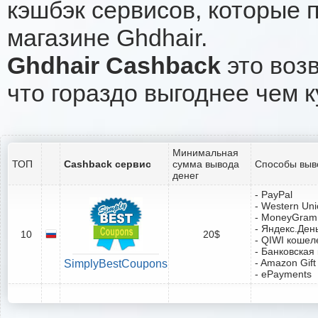
кэшбэк сервисов, которые 
магазине Ghdhair.
Ghdhair Cashback
это возв
что гораздо выгоднее чем к
Минимальная
ТОП
Cashback сервис
сумма вывода
Способы выв
денег
- PayPal
- Western Un
- MoneyGram
- Яндекс.Ден
10
20$
- QIWI кошел
- Банковская
- Amazon Gift
SimplyBestCoupons
- ePayments