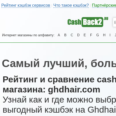
Рейтинг кэшбэк сервисов
Что такое кэшбэк?
Партнёрски
|
|
Интернет магазины по алфавиту:
A
B
C
D
E
F
G
H
I
Самый лучший, боль
Рейтинг и сравнение cas
магазина: ghdhair.com
Узнай как и где можно выб
выгодный кэшбэк на Ghdhai