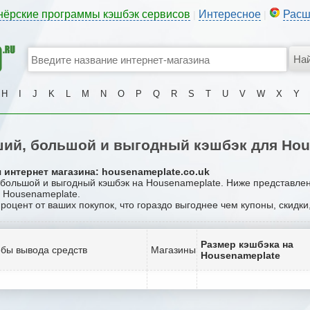
нёрские программы кэшбэк сервисов
Интересное
Расш
|
|
H
I
J
K
L
M
N
O
P
Q
R
S
T
U
V
W
X
Y
ий, большой и выгодный кэшбэк для Hou
 интернет магазина: housenameplate.co.uk
, большой и выгодный кэшбэк на Housenameplate. Ниже представле
е Housenameplate.
процент от ваших покупок, что гораздо выгоднее чем купоны, скидк
Размер кэшбэка на
бы вывода средств
Магазины
Housenameplate