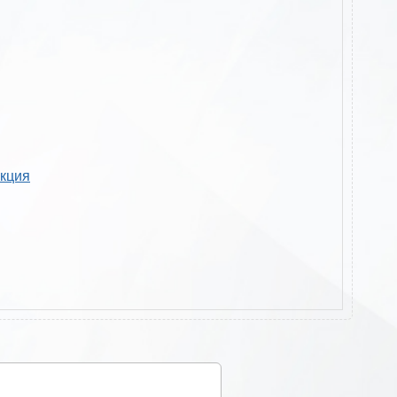
укция