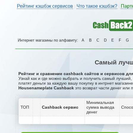
Рейтинг кэшбэк сервисов
Что такое кэшбэк?
Парт
|
|
Интернет магазины по алфавиту:
A
B
C
D
E
F
G
Самый лучш
Рейтинг и сравнение cashback сайтов и сервисов для
Узнай как и где можно выбрать и получить самый лучший
платят деньги за каждую вашу покупку в интрнет магазин
Housenameplate Cashback
это возврат части денег или 
Минимальная
ТОП
Cashback сервис
сумма вывода
Спосо
денег