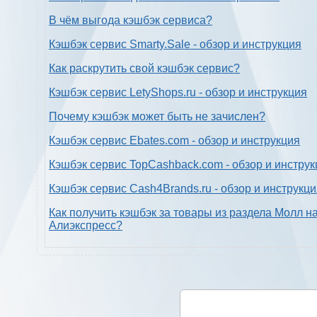
В чём выгода кэшбэк сервиса?
Кэшбэк сервис Smarty.Sale - обзор и инструкция
Как раскрутить свой кэшбэк сервис?
Кэшбэк сервис LetyShops.ru - обзор и инструкция
Почему кэшбэк может быть не зачислен?
Кэшбэк сервис Ebates.com - обзор и инструкция
Кэшбэк сервис TopCashback.com - обзор и инструк
Кэшбэк сервис Cash4Brands.ru - обзор и инструкц
Как получить кэшбэк за товары из раздела Молл н
Алиэкспресс?