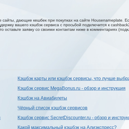
 сайты, дающие кешбек при покупках на сайте Housenameplate. Ес
оддержку вашего кэшбэк сервиса с проcьбой подключится к cashbac
сто оставьте заявку со своими контактам ниже в комментариях (под
Кэшбэк карты или кэшбэк сервисы, что лучше выбр
Кэшбэк сервис MegaBonus.ru - обзор и инструкция
Кэшбэк на Авиабилеты
Чёрный список кэшбэк сервисов
я
Кэшбэк сервис SecretDiscounter.ru - обзор и инстру
Какой максимальный кэшбэк на Алиэкспресс?