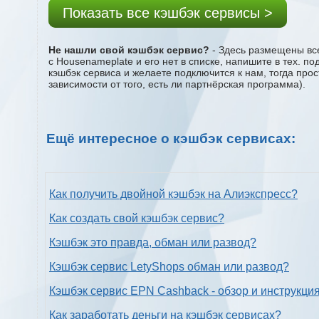
Показать все кэшбэк сервисы >
Не нашли свой кэшбэк сервис?
- Здесь размещены все
с Housenameplate и его нет в списке, напишите в тех. п
кэшбэк сервиса и желаете подключится к нам, тогда про
зависимости от того, есть ли партнёрская программа).
Ещё интересное о кэшбэк сервисах:
Как получить двойной кэшбэк на Алиэкспресс?
Как создать свой кэшбэк сервис?
Кэшбэк это правда, обман или развод?
Кэшбэк сервис LetyShops обман или развод?
Кэшбэк сервис EPN Cashback - обзор и инструкци
Как заработать деньги на кэшбэк сервисах?