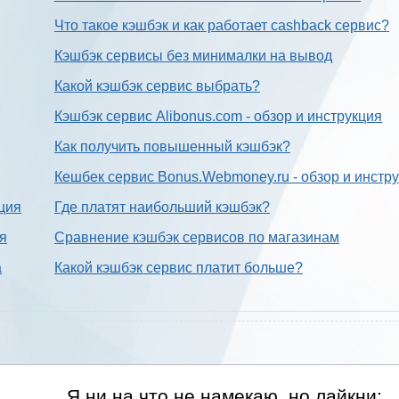
Что такое кэшбэк и как работает cashback сервис?
Кэшбэк сервисы без минималки на вывод
Какой кэшбэк сервис выбрать?
Кэшбэк сервис Alibonus.com - обзор и инструкция
Как получить повышенный кэшбэк?
Кешбек сервис Bonus.Webmoney.ru - обзор и инстр
ция
Где платят наибольший кэшбэк?
ия
Сравнение кэшбэк сервисов по магазинам
а
Какой кэшбэк сервис платит больше?
Я ни на что не намекаю, но лайкни: