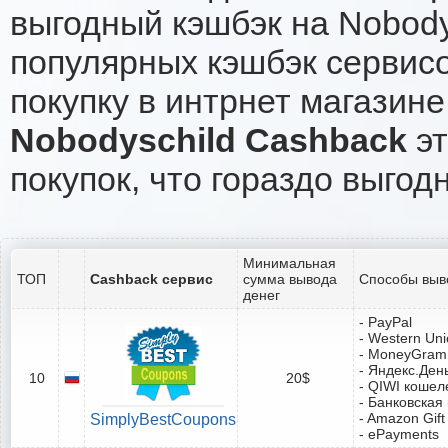
выгодный кэшбэк на Nobody
популярных кэшбэк сервисо
покупку в интрнет магазине
Nobodyschild Cashback
эт
покупок, что гораздо выгод
Минимальная
ТОП
Cashback сервис
сумма вывода
Способы выв
денег
- PayPal
- Western Un
- MoneyGram
- Яндекс.Ден
10
20$
- QIWI кошел
- Банковская
- Amazon Gift
SimplyBestCoupons
- ePayments