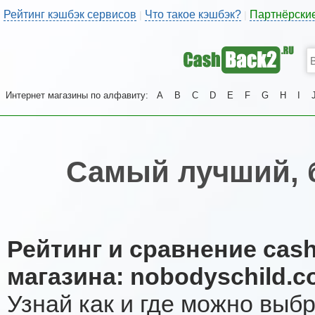
Рейтинг кэшбэк сервисов
Что такое кэшбэк?
Партнёрски
|
|
Интернет магазины по алфавиту:
A
B
C
D
E
F
G
H
I
Самый лучший, 
Рейтинг и сравнение cas
магазина: nobodyschild.
Узнай как и где можно выб