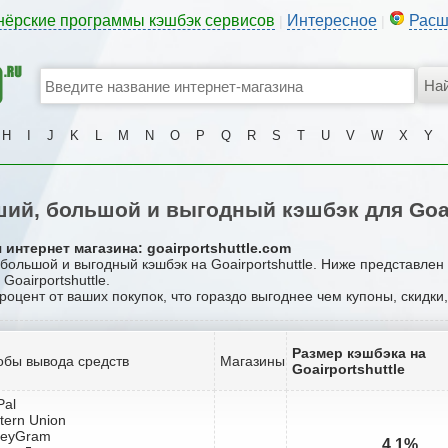
нёрские программы кэшбэк сервисов
Интересное
Расш
|
|
H
I
J
K
L
M
N
O
P
Q
R
S
T
U
V
W
X
Y
ий, большой и выгодный кэшбэк для Goair
интернет магазина: goairportshuttle.com
 большой и выгодный кэшбэк на Goairportshuttle. Ниже представле
Goairportshuttle.
процент от ваших покупок, что гораздо выгоднее чем купоны, скидки
Размер кэшбэка на
обы вывода средств
Магазины
Goairportshuttle
Pal
tern Union
neyGram
4.1%