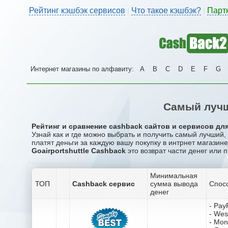
Рейтинг кэшбэк сервисов
Что такое кэшбэк?
Парт
|
|
Интернет магазины по алфавиту:
A
B
C
D
E
F
G
Самый лучш
Рейтинг и сравнение cashback сайтов и сервисов для 
Узнай как и где можно выбрать и получить самый лучший,
платят деньги за каждую вашу покупку в интрнет магазине 
Goairportshuttle Cashback
это возврат части денег или 
Минимальная
ТОП
Cashback сервис
сумма вывода
Спос
денег
- Pay
- Wes
- Mo