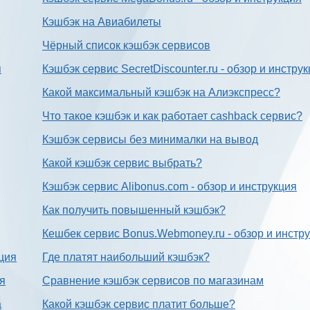
Кэшбэк на Авиабилеты
Чёрный список кэшбэк сервисов
я
Кэшбэк сервис SecretDiscounter.ru - обзор и инстру
Какой максимальный кэшбэк на Алиэкспресс?
Что такое кэшбэк и как работает cashback сервис?
Кэшбэк сервисы без минималки на вывод
Какой кэшбэк сервис выбрать?
Кэшбэк сервис Alibonus.com - обзор и инструкция
Как получить повышенный кэшбэк?
Кешбек сервис Bonus.Webmoney.ru - обзор и инстр
ция
Где платят наибольший кэшбэк?
ия
Сравнение кэшбэк сервисов по магазинам
а
Какой кэшбэк сервис платит больше?