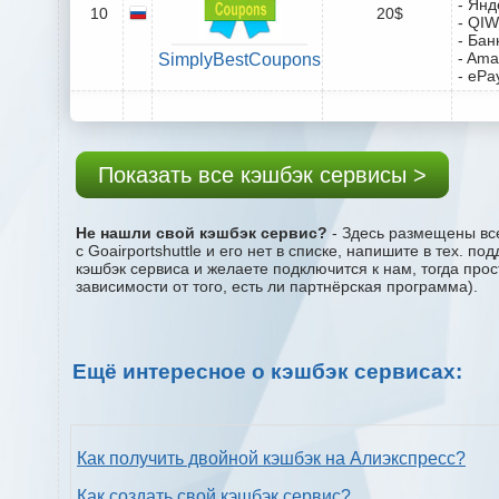
- Янд
10
20$
- QIW
- Бан
- Ama
SimplyBestCoupons
- ePa
Показать все кэшбэк сервисы >
Не нашли свой кэшбэк сервис?
- Здесь размещены все
с Goairportshuttle и его нет в списке, напишите в тех. 
кэшбэк сервиса и желаете подключится к нам, тогда про
зависимости от того, есть ли партнёрская программа).
Ещё интересное о кэшбэк сервисах:
Как получить двойной кэшбэк на Алиэкспресс?
Как создать свой кэшбэк сервис?