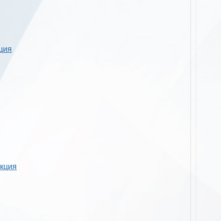
кция
укция