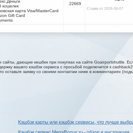
екс.Деньги
22669
I кошелек
Ставки от 2026-08-07
ковская карта Visa/MasterCard
zon Gift Card
yments
 сайты, дающие кешбек при покупках на сайте Goairportshuttle. Ес
поддержку вашего кэшбэк сервиса с проcьбой подключится к cashback
сто оставьте заявку со своими контактам ниже в комментариях (под
Кэшбэк карты или кэшбэк сервисы, что лучше выбр
Кэшбэк сервис MegaBonus.ru - обзор и инструкция