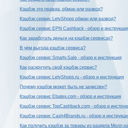
Кэшбэк это правда, обман или развод?
Кэшбэк сервис LetyShops обман или развод?
Кэшбэк сервис EPN Cashback - обзор и инструкци
Как заработать деньги на кэшбэк сервисах?
В чём выгода кэшбэк сервиса?
Кэшбэк сервис Smarty.Sale - обзор и инструкция
Как раскрутить свой кэшбэк сервис?
Кэшбэк сервис LetyShops.ru - обзор и инструкция
Почему кэшбэк может быть не зачислен?
Кэшбэк сервис Ebates.com - обзор и инструкция
Кэшбэк сервис TopCashback.com - обзор и инструк
Кэшбэк сервис Cash4Brands.ru - обзор и инструкц
Как получить кэшбэк за товары из раздела Молл н