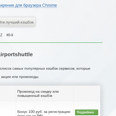
ирение для браузера Chrome
Z
#0-9
portshuttle
н список самых популярных кэшбэк сервисов, которые
, акции или промокоды.
Промокод на скидку или
повышенный кэшбэк
Бонус 100 руб. за регистрацию
Подробнее
(тем кто из РФ)