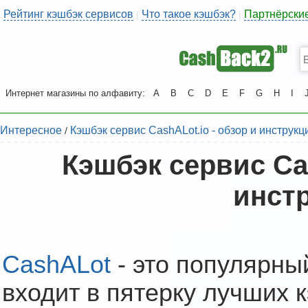
Рейтинг кэшбэк сервисов
Что такое кэшбэк?
Партнёрски
|
|
Интернет магазины по алфавиту:
A
B
C
D
E
F
G
H
I
Интересное
Кэшбэк сервис CashALot.io - обзор и инструкц
/
Кэшбэк сервис Cas
инст
CashALot
- это популярны
входит в пятерку лучших 