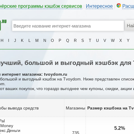
нёрские программы кэшбэк сервисов
Интересное
Расш
|
|
H
I
J
K
L
M
N
O
P
Q
R
S
T
U
V
W
X
Y
учший, большой и выгодный кэшбэк для
 интернет магазина: tvoydom.ru
, большой и выгодный кэшбэк на Tvoydom. Ниже представлен списо
om.
 от ваших покупок, что гораздо выгоднее чем купоны, скидки, акции
обы вывода средств
Магазины
Размер кэшбэка на T
Pal
bMoney
5.2%
екс.Деньги
735