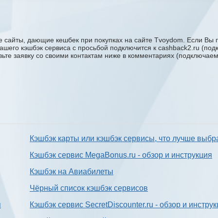
 сайты, дающие кешбек при покупках на сайте Tvoydom. Если Вы п
вашего кэшбэк сервиса с проcьбой подключится к cashback2.ru (по
авьте заявку со своими контактам ниже в комментариях (подключае
Кэшбэк карты или кэшбэк сервисы, что лучше выбр
Кэшбэк сервис MegaBonus.ru - обзор и инструкция
Кэшбэк на Авиабилеты
Чёрный список кэшбэк сервисов
я
Кэшбэк сервис SecretDiscounter.ru - обзор и инстру