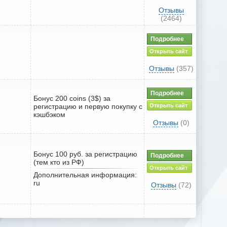
Отзывы
(2464)
Подробнее
Открыть сайт
Отзывы
(357)
Подробнее
Бонус 200 coins (3$) за
регистрацию и первую покупку с
Открыть сайт
кэшбэком
Отзывы
(0)
Бонус 100 руб. за регистрацию
Подробнее
(тем кто из РФ)
Открыть сайт
Дополнительная информация:
ru
Отзывы
(72)