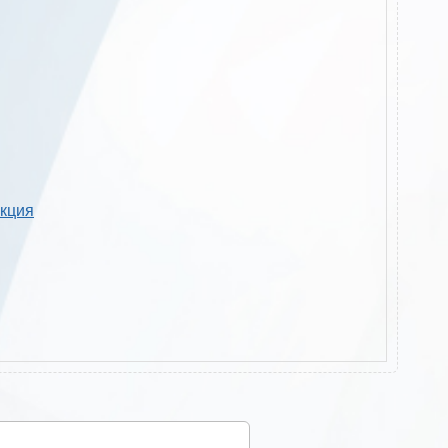
укция