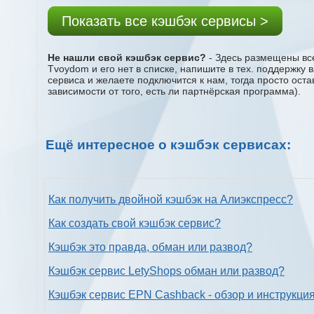
Показать все кэшбэк сервисы >
Не нашли свой кэшбэк сервис?
- Здесь размещены все
Tvoydom и его нет в списке, напишите в тех. поддержку 
сервиса и желаете подключится к нам, тогда просто ост
зависимости от того, есть ли партнёрская программа).
Ещё интересное о кэшбэк сервисах:
Как получить двойной кэшбэк на Алиэкспресс?
Как создать свой кэшбэк сервис?
Кэшбэк это правда, обман или развод?
Кэшбэк сервис LetyShops обман или развод?
Кэшбэк сервис EPN Cashback - обзор и инструкци