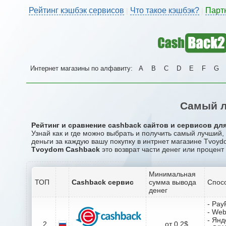
Рейтинг кэшбэк сервисов
Что такое кэшбэк?
Парт
|
|
Интернет магазины по алфавиту:
A
B
C
D
E
F
G
Самый л
Рейтинг и сравнение cashback сайтов и сервисов для
Узнай как и где можно выбрать и получить самый лучший
деньги за каждую вашу покупку в интрнет магазине Tvoyd
Tvoydom Cashback
это возврат части денег или процент
Минимальная
ТОП
Cashback сервис
сумма вывода
Спос
денег
- Pay
- We
- Янд
2
от 0.2$