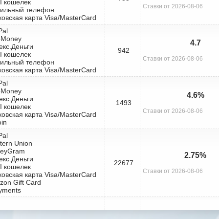
I кошелек
Ставки от 2026-08-06
бильный телефон
ковская карта Visa/MasterCard
Pal
bMoney
4.7
екс.Деньги
942
I кошелек
Ставки от 2026-08-06
бильный телефон
ковская карта Visa/MasterCard
Pal
bMoney
4.6%
екс.Деньги
1493
I кошелек
Ставки от 2026-08-06
ковская карта Visa/MasterCard
oin
Pal
tern Union
neyGram
2.75%
екс.Деньги
22677
I кошелек
Ставки от 2026-08-06
ковская карта Visa/MasterCard
zon Gift Card
yments