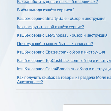
Как заработать деньги на кэшбэк сервисах?
В чём выгода кэшбэк сервиса?
Кэшбэк сервис Smarty.Sale - обзор и инструкция
Как раскрутить свой кэшбэк сервис?
Кэшбэк сервис LetyShops.ru - обзор и инструкция
Почему кэшбэк может быть не зачислен?
Кэшбэк сервис Ebates.com - обзор и инструкция
Кэшбэк сервис TopCashback.com - обзор и инструк
Кэшбэк сервис Cash4Brands.ru - обзор и инструкц
Как получить кэшбэк за товары из раздела Молл н
Алиэкспресс?