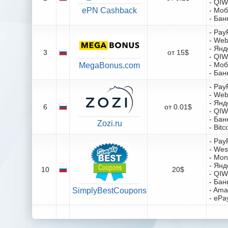
- QIW
ePN Cashback
- Мо
- Бан
- Pay
- We
- Янд
3
от 15$
- QIW
- Мо
MegaBonus.com
- Бан
- Pay
- We
- Янд
6
от 0.01$
- QIW
- Бан
Zozi.ru
- Bitc
- Pay
- Wes
- Mo
- Янд
10
20$
- QIW
- Бан
- Ama
SimplyBestCoupons
- ePa