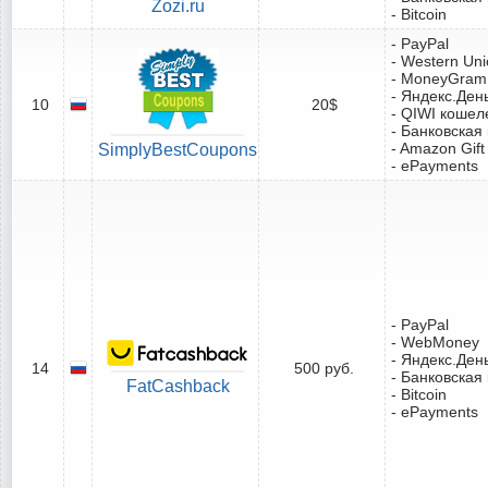
Zozi.ru
- Bitcoin
- PayPal
- Western Un
- MoneyGram
- Яндекс.Ден
10
20$
- QIWI кошел
- Банковская
- Amazon Gift
SimplyBestCoupons
- ePayments
- PayPal
- WebMoney
- Яндекс.Ден
14
500 руб.
- Банковская
FatCashback
- Bitcoin
- ePayments