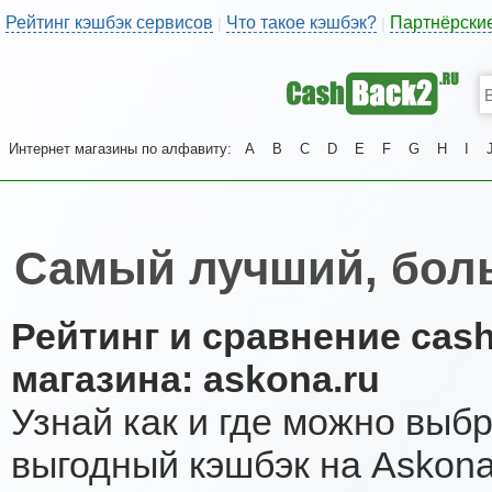
Рейтинг кэшбэк сервисов
Что такое кэшбэк?
Партнёрски
|
|
Интернет магазины по алфавиту:
A
B
C
D
E
F
G
H
I
Самый лучший, бол
Рейтинг и сравнение cas
магазина: askona.ru
Узнай как и где можно выб
выгодный кэшбэк на Askon