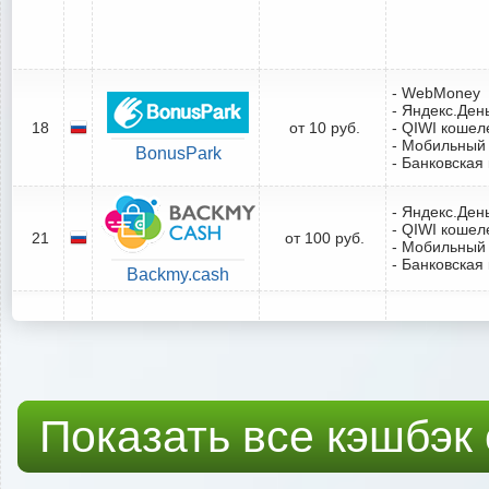
- WebMoney
- Яндекс.Ден
18
от 10 руб.
- QIWI кошел
- Мобильный
BonusPark
- Банковская
- Яндекс.Ден
- QIWI кошел
21
от 100 руб.
- Мобильный
- Банковская
Backmy.cash
Показать все кэшбэк