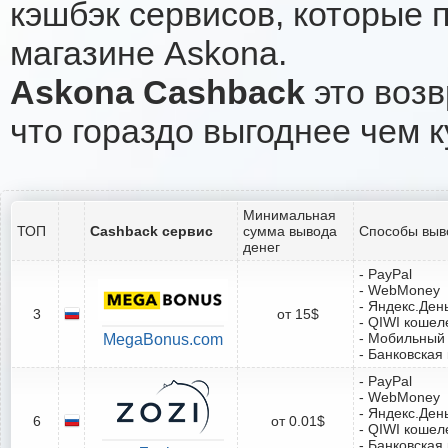
кэшбэк сервисов, которые 
магазине Askona.
Askona Cashback
это возв
что гораздо выгоднее чем к
Минимальная
ТОП
Cashback сервис
сумма вывода
Способы выв
денег
- PayPal
- WebMoney
- Яндекс.Ден
3
от 15$
- QIWI кошел
- Мобильный
MegaBonus.com
- Банковская
- PayPal
- WebMoney
- Яндекс.Ден
6
от 0.01$
- QIWI кошел
- Банковская