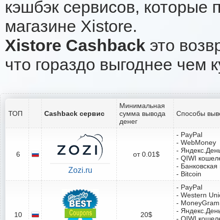
кэшбэк сервисов, которые 
магазине Xistore.
Xistore Cashback
это возвр
что гораздо выгоднее чем к
Минимальная
ТОП
Cashback сервис
сумма вывода
Способы выв
денег
- PayPal
- WebMoney
- Яндекс.Ден
6
от 0.01$
- QIWI кошел
- Банковская
Zozi.ru
- Bitcoin
- PayPal
- Western Un
- MoneyGram
- Яндекс.Ден
10
20$
- QIWI кошел