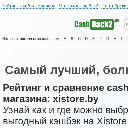
Рейтинг кэшбэк сервисов
Что такое кэшбэк?
Партнёрски
|
|
Интернет магазины по алфавиту:
A
B
C
D
E
F
G
H
I
Самый лучший, боль
Рейтинг и сравнение cas
магазина: xistore.by
Узнай как и где можно выб
выгодный кэшбэк на Xistor