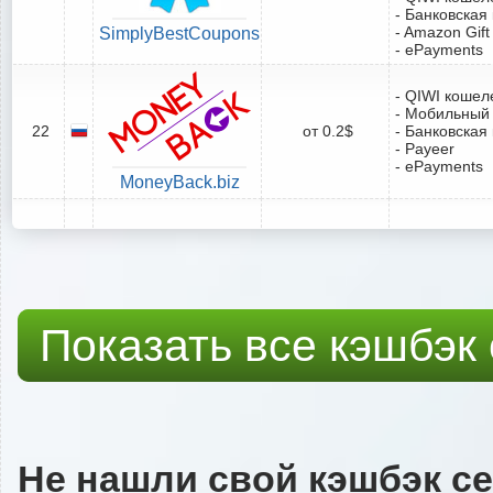
- Банковская
- Amazon Gift
SimplyBestCoupons
- ePayments
- QIWI кошел
- Мобильный
22
от 0.2$
- Банковская
- Payeer
- ePayments
MoneyBack.biz
Показать все кэшбэк
Не нашли свой кэшбэк с