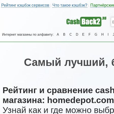
Рейтинг кэшбэк сервисов
Что такое кэшбэк?
Партнёрски
|
|
Интернет магазины по алфавиту:
A
B
C
D
E
F
G
H
I
Самый лучший, 
Рейтинг и сравнение cas
магазина: homedepot.co
Узнай как и где можно выб