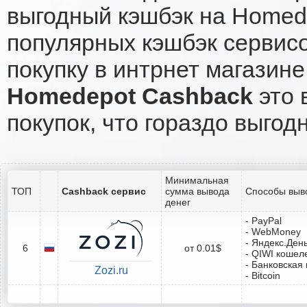
выгодный кэшбэк на Homed
популярных кэшбэк сервисо
покупку в интрнет магазин
Homedepot Cashback
это 
покупок, что гораздо выгод
Минимальная
ТОП
Cashback сервис
сумма вывода
Способы выв
денег
- PayPal
- WebMoney
- Яндекс.Ден
6
от 0.01$
- QIWI кошел
- Банковская 
Zozi.ru
- Bitcoin