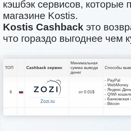
кэшбэк сервисов, которые 
магазине Kostis.
Kostis Cashback
это возвр
что гораздо выгоднее чем к
Минимальная
ТОП
Cashback сервис
сумма вывода
Способы выв
денег
- PayPal
- WebMoney
- Яндекс.Ден
6
от 0.01$
- QIWI кошел
- Банковская 
Zozi.ru
- Bitcoin