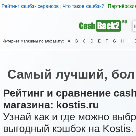
Рейтинг кэшбэк сервисов
Что такое кэшбэк?
Партнёрски
|
|
Интернет магазины по алфавиту:
A
B
C
D
E
F
G
H
I
Самый лучший, бол
Рейтинг и сравнение cas
магазина: kostis.ru
Узнай как и где можно выб
выгодный кэшбэк на Kostis