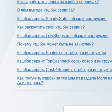
Как заработать деньги на кэшбэк сервисах?
В чём выгода кэшбэк сервиса?
Кэшбэк сервис Smarty.Sale - обзор и инструкция
Как раскрутить свой кэшбэк сервис?
Кэшбэк сервис LetyShops.ru - обзор и инструкция
Почему кэшбэк может быть не зачислен?
Кэшбэк сервис Ebates.com - обзор и инструкция
Кэшбэк сервис TopCashback.com - обзор и инструк
Кэшбэк сервис Cash4Brands.ru - обзор и инструкц
Как получить кэшбэк за товары из раздела Молл н
Алиэкспресс?