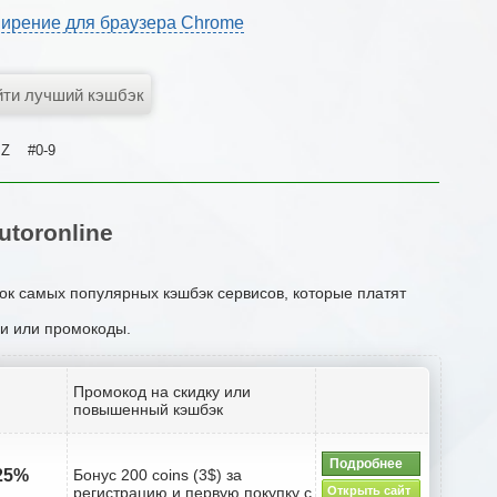
ирение для браузера Chrome
Z
#0-9
toronline
сок самых популярных кэшбэк сервисов, которые платят
ии или промокоды.
Промокод на скидку или
повышенный кэшбэк
Подробнее
.25%
Бонус 200 coins (3$) за
регистрацию и первую покупку с
Открыть сайт