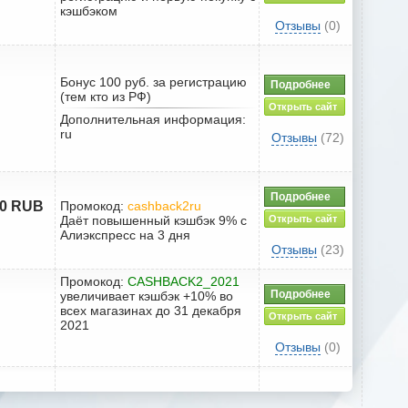
кэшбэком
Отзывы
(0)
Бонус 100 руб. за регистрацию
Подробнее
(тем кто из РФ)
Открыть сайт
Дополнительная информация:
ru
Отзывы
(72)
Подробнее
00 RUB
Промокод:
cashback2ru
Даёт повышенный кэшбэк 9% с
Открыть сайт
Алиэкспресс на 3 дня
Отзывы
(23)
Промокод:
CASHBACK2_2021
Подробнее
увеличивает кэшбэк +10% во
всех магазинах до 31 декабря
Открыть сайт
2021
Отзывы
(0)