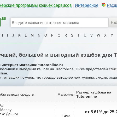
нёрские программы кэшбэк сервисов
Интересное
Расш
|
|
H
I
J
K
L
M
N
O
P
Q
R
S
T
U
V
W
X
Y
чший, большой и выгодный кэшбэк для Tu
интернет магазина: tutoronline.ru
 большой и выгодный кэшбэк на Tutoronline. Ниже представлен спи
line.
нт от ваших покупок, что гораздо выгоднее чем купоны, скидки, акц
Размер кэшбэка на
обы вывода средств
Магазины
Tutoronline
Pal
bMoney
от 5.61% до 25
екс.Деньги
1493