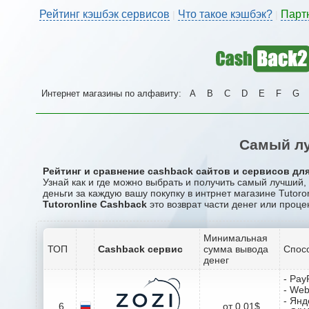
Рейтинг кэшбэк сервисов
Что такое кэшбэк?
Парт
|
|
Интернет магазины по алфавиту:
A
B
C
D
E
F
G
Самый лу
Рейтинг и сравнение cashback сайтов и сервисов для 
Узнай как и где можно выбрать и получить самый лучший,
деньги за каждую вашу покупку в интрнет магазине Tutoron
Tutoronline Cashback
это возврат части денег или проце
Минимальная
ТОП
Cashback сервис
сумма вывода
Спос
денег
- Pay
- We
- Янд
6
от 0.01$