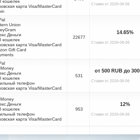
I кошелек
Ставки от 2026-08-06
ковская карта Visa/MasterCard
oin
Pal
tern Union
neyGram
14.65%
екс.Деньги
22677
I кошелек
Ставки от 2026-08-06
ковская карта Visa/MasterCard
zon Gift Card
yments
Pal
bMoney
от 500 RUB до 30
екс.Деньги
531
I кошелек
Ставки от 2026-08-06
бильный телефон
ковская карта Visa/MasterCard
bMoney
екс.Деньги
12%
I кошелек
953
бильный телефон
Ставки от 2026-08-06
ковская карта Visa/MasterCard