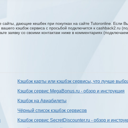
 сайты, дающие кешбек при покупках на сайте Tutoronline. Если Вы
жку вашего кэшбэк сервиса с проcьбой подключится к cashback2.ru (
авьте заявку со своими контактам ниже в комментариях (подключае
Кэшбэк карты или кэшбэк сервисы, что лучше выбр
Кэшбэк сервис MegaBonus.ru - обзор и инструкция
Кэшбэк на Авиабилеты
Чёрный список кэшбэк сервисов
я
Кэшбэк сервис SecretDiscounter.ru - обзор и инстру