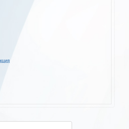
укция