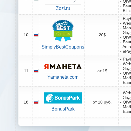
- QIW
- Бан
Zozi.ru
- Bitc
- Pay
- Wes
- Mo
- Янд
10
20$
- QIW
- Бан
- Ama
SimplyBestCoupons
- ePa
- Pay
- We
- Янд
11
от 1$
- QIW
Yamaneta.com
- Мо
- Бан
- We
- Янд
18
от 10 руб.
- QIW
- Мо
BonusPark
- Бан