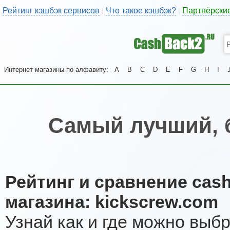
Рейтинг кэшбэк сервисов
Что такое кэшбэк?
Партнёрски
|
|
Интернет магазины по алфавиту:
A
B
C
D
E
F
G
H
I
Самый лучший, 
Рейтинг и сравнение cas
магазина: kickscrew.com
Узнай как и где можно выб