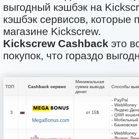
выгодный кэшбэк на Kicksc
кэшбэк сервисов, которые 
магазине Kickscrew.
Kickscrew Cashback
это в
покупок, что гораздо выгод
Минимальная
ТОП
Cashback сервис
сумма вывода
Способы выв
денег
- PayPal
- WebMoney
- Яндекс.Ден
3
от 15$
- QIWI кошел
- Мобильный
MegaBonus.com
- Банковская
- WebMoney
- Яндекс.Ден