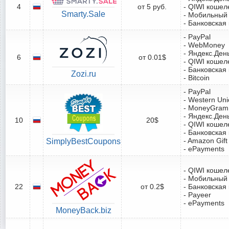
4
от 5 руб.
- QIWI кошел
Smarty.Sale
- Мобильный
- Банковская
- PayPal
- WebMoney
- Яндекс.Ден
6
от 0.01$
- QIWI кошел
- Банковская
Zozi.ru
- Bitcoin
- PayPal
- Western Un
- MoneyGram
- Яндекс.Ден
10
20$
- QIWI кошел
- Банковская
- Amazon Gift
SimplyBestCoupons
- ePayments
- QIWI кошел
- Мобильный
22
от 0.2$
- Банковская
- Payeer
- ePayments
MoneyBack.biz