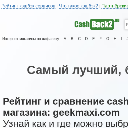
Рейтинг кэшбэк сервисов
Что такое кэшбэк?
Партнёрски
|
|
Интернет магазины по алфавиту:
A
B
C
D
E
F
G
H
I
Самый лучший, 
Рейтинг и сравнение cas
магазина: geekmaxi.com
Узнай как и где можно выб