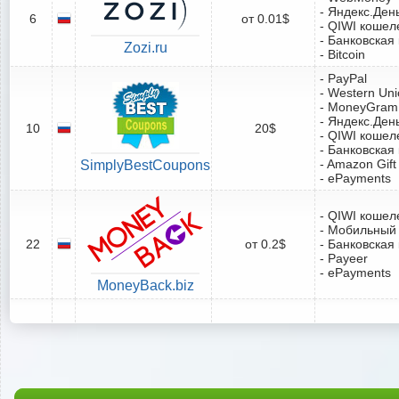
- Яндекс.Ден
6
от 0.01$
- QIWI кошел
- Банковская
Zozi.ru
- Bitcoin
- PayPal
- Western Un
- MoneyGram
- Яндекс.Ден
10
20$
- QIWI кошел
- Банковская
- Amazon Gift
SimplyBestCoupons
- ePayments
- QIWI кошел
- Мобильный
22
от 0.2$
- Банковская
- Payeer
- ePayments
MoneyBack.biz