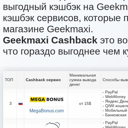
выгодный кэшбэк на Geekm
кэшбэк сервисов, которые 
магазине Geekmaxi.
Geekmaxi Cashback
это во
что гораздо выгоднее чем к
Минимальная
ТОП
Cashback сервис
сумма вывода
Способы выв
денег
- PayPal
- WebMoney
- Яндекс.Ден
3
от 15$
- QIWI кошел
- Мобильный
MegaBonus.com
- Банковская
- PayPal
- WebMoney