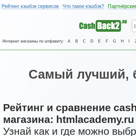
Рейтинг кэшбэк сервисов
Что такое кэшбэк?
Партнёрски
|
|
Интернет магазины по алфавиту:
A
B
C
D
E
F
G
H
I
Самый лучший, 
Рейтинг и сравнение cas
магазина: htmlacademy.ru
Узнай как и где можно выб