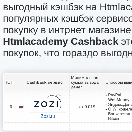
выгодный кэшбэк на Htmla
популярных кэшбэк сервисо
покупку в интрнет магазин
Htmlacademy Cashback
эт
покупок, что гораздо выгод
Минимальная
ТОП
Cashback сервис
сумма вывода
Способы выв
денег
- PayPal
- WebMoney
- Яндекс.Ден
6
от 0.01$
- QIWI кошел
- Банковская 
Zozi.ru
- Bitcoin