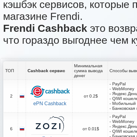
кэшбэк сервисов, которые 
магазине Frendi.
Frendi Cashback
это возвр
что гораздо выгоднее чем к
Минимальная
ТОП
Cashback сервис
сумма вывода
Способы выв
денег
- PayPal
- WebMoney
- Яндекс.Ден
2
от 0.2$
- QIWI кошел
ePN Cashback
- Мобильный
- Банковская 
- PayPal
- WebMoney
- Яндекс.Ден
6
от 0.01$
- QIWI кошел
- Банковская 