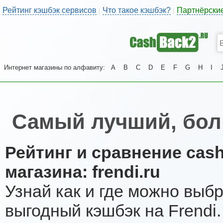
Рейтинг кэшбэк сервисов
Что такое кэшбэк?
Партнёрски
|
|
Интернет магазины по алфавиту:
A
B
C
D
E
F
G
H
I
Самый лучший, бол
Рейтинг и сравнение cas
магазина: frendi.ru
Узнай как и где можно выб
выгодный кэшбэк на Frendi