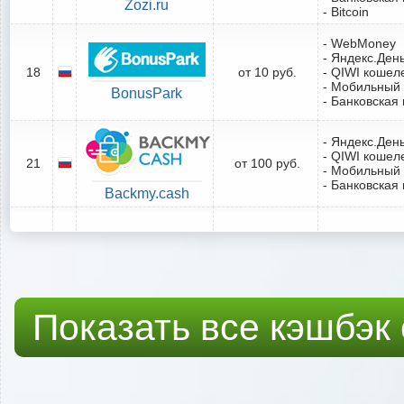
Zozi.ru
- Bitcoin
- WebMoney
- Яндекс.Ден
18
от 10 руб.
- QIWI кошел
- Мобильный
BonusPark
- Банковская 
- Яндекс.Ден
- QIWI кошел
21
от 100 руб.
- Мобильный
- Банковская 
Backmy.cash
Показать все кэшбэк