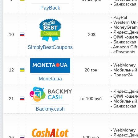
- Банковская
PayBack
- PayPal
- Western Un
- MoneyGram
- Яндекс.Ден
10
20$
- QIWI кошел
- Банковская
- Amazon Gift
SimplyBestCoupons
- ePayments
- WebMoney
12
20 грн.
- Мобильный
- Приват24
Moneta.ua
- Яндекс.Ден
- QIWI кошел
21
от 100 руб.
- Мобильный
- Банковская
Backmy.cash
- WebMoney
- Яндекс.Ден
36
500 руб.