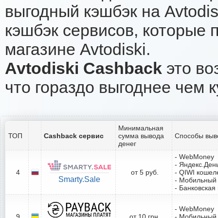
выгодный кэшбэк на Avtodi
кэшбэк сервисов, которые 
магазине Avtodiski.
Avtodiski Cashback
это во
что гораздо выгоднее чем к
Минимальная
ТОП
Cashback сервис
сумма вывода
Способы выв
денег
- WebMoney
- Яндекс.Ден
4
от 5 руб.
- QIWI кошел
Smarty.Sale
- Мобильный
- Банковская
- WebMoney
9
от 10 грн.
- Мобильный