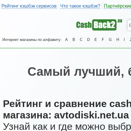
Рейтинг кэшбэк сервисов
Что такое кэшбэк?
Партнёрски
|
|
Интернет магазины по алфавиту:
A
B
C
D
E
F
G
H
I
Самый лучший, 
Рейтинг и сравнение cas
магазина: avtodiski.net.ua
Узнай как и где можно выб