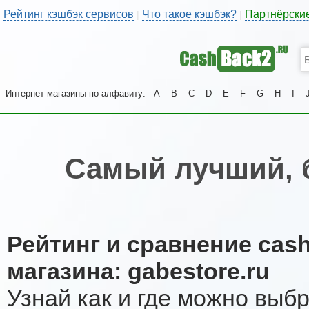
Рейтинг кэшбэк сервисов
Что такое кэшбэк?
Партнёрски
|
|
Интернет магазины по алфавиту:
A
B
C
D
E
F
G
H
I
Самый лучший, 
Рейтинг и сравнение cas
магазина: gabestore.ru
Узнай как и где можно выб