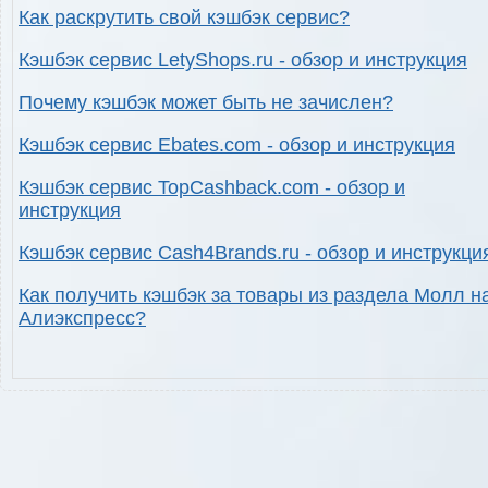
Как раскрутить свой кэшбэк сервис?
Кэшбэк сервис LetyShops.ru - обзор и инструкция
Почему кэшбэк может быть не зачислен?
Кэшбэк сервис Ebates.com - обзор и инструкция
Кэшбэк сервис TopCashback.com - обзор и
инструкция
Кэшбэк сервис Cash4Brands.ru - обзор и инструкци
Как получить кэшбэк за товары из раздела Молл н
Алиэкспресс?