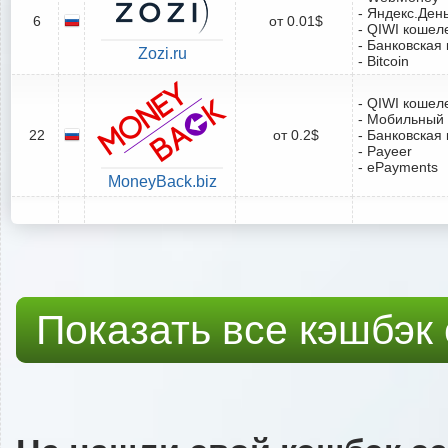
- Яндекс.Ден
6
от 0.01$
- QIWI кошел
- Банковская 
Zozi.ru
- Bitcoin
- QIWI кошел
- Мобильный
22
от 0.2$
- Банковская 
- Payeer
- ePayments
MoneyBack.biz
Показать все кэшбэк