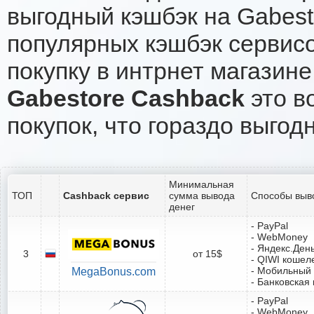
выгодный кэшбэк на Gabest
популярных кэшбэк сервисо
покупку в интрнет магазине
Gabestore Cashback
это в
покупок, что гораздо выгод
Минимальная
ТОП
Cashback сервис
сумма вывода
Способы выв
денег
- PayPal
- WebMoney
- Яндекс.Ден
3
от 15$
- QIWI кошел
- Мобильный
MegaBonus.com
- Банковская 
- PayPal
- WebMoney