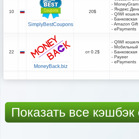
- MoneyGram
- Яндекс.Ден
10
20$
- QIWI кошел
- Банковская
- Amazon Gift
SimplyBestCoupons
- ePayments
- QIWI кошел
- Мобильный
22
от 0.2$
- Банковская
- Payeer
- ePayments
MoneyBack.biz
Показать все кэшбэк