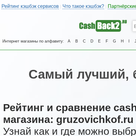
Рейтинг кэшбэк сервисов
Что такое кэшбэк?
Партнёрски
|
|
Интернет магазины по алфавиту:
A
B
C
D
E
F
G
H
I
Самый лучший, 
Рейтинг и сравнение cas
магазина: gruzovichkof.ru
Узнай как и где можно выб