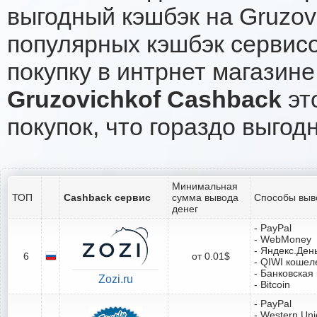
выгодный кэшбэк на Gruzov
популярных кэшбэк сервисо
покупку в интрнет магазине
Gruzovichkof Cashback
эт
покупок, что гораздо выгод
Минимальная
ТОП
Cashback сервис
сумма вывода
Способы выв
денег
- PayPal
- WebMoney
- Яндекс.Ден
6
от 0.01$
- QIWI кошел
- Банковская
Zozi.ru
- Bitcoin
- PayPal
- Western Un