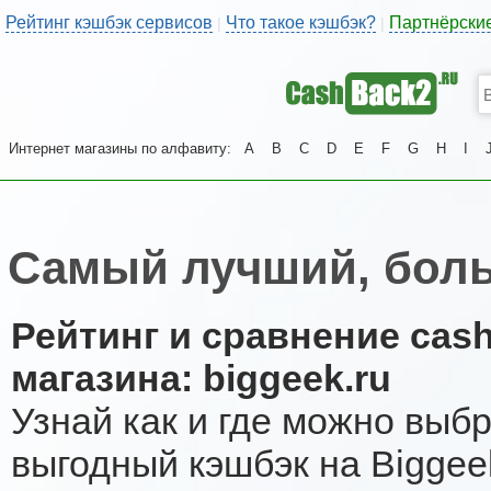
Рейтинг кэшбэк сервисов
Что такое кэшбэк?
Партнёрски
|
|
Интернет магазины по алфавиту:
A
B
C
D
E
F
G
H
I
Самый лучший, боль
Рейтинг и сравнение cas
магазина: biggeek.ru
Узнай как и где можно выб
выгодный кэшбэк на Biggee