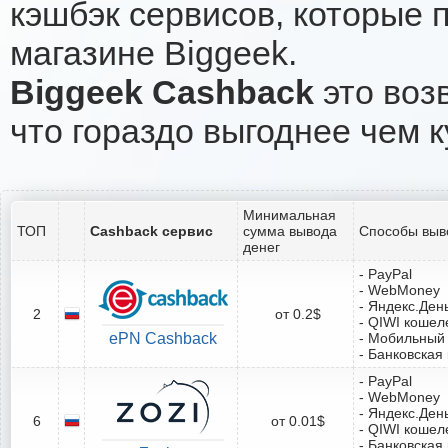
кэшбэк сервисов, которые 
магазине Biggeek.
Biggeek Cashback
это возв
что гораздо выгоднее чем к
Минимальная
ТОП
Cashback сервис
сумма вывода
Способы выв
денег
- PayPal
- WebMoney
- Яндекс.Ден
2
от 0.2$
- QIWI кошел
ePN Cashback
- Мобильный
- Банковская
- PayPal
- WebMoney
- Яндекс.Ден
6
от 0.01$
- QIWI кошел
- Банковская