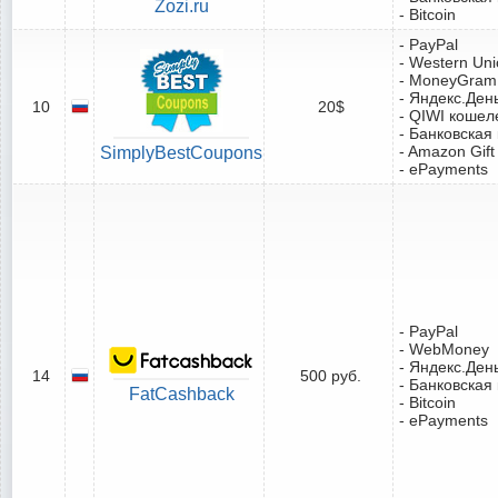
Zozi.ru
- Bitcoin
- PayPal
- Western Un
- MoneyGram
- Яндекс.Ден
10
20$
- QIWI кошел
- Банковская
- Amazon Gift
SimplyBestCoupons
- ePayments
- PayPal
- WebMoney
- Яндекс.Ден
14
500 руб.
- Банковская
FatCashback
- Bitcoin
- ePayments