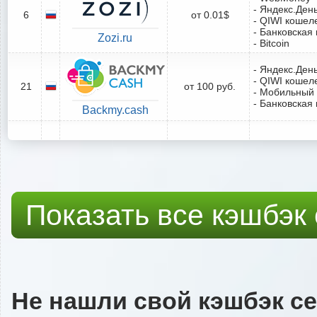
- Яндекс.Ден
6
от 0.01$
- QIWI кошел
- Банковская 
Zozi.ru
- Bitcoin
- Яндекс.Ден
- QIWI кошел
21
от 100 руб.
- Мобильный
- Банковская 
Backmy.cash
Показать все кэшбэк
Не нашли свой кэшбэк с