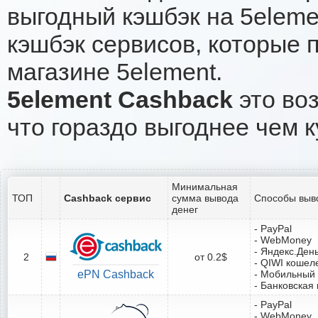
выгодный кэшбэк на 5eleme
кэшбэк сервисов, которые 
магазине 5element.
5element Cashback
это воз
что гораздо выгоднее чем к
Минимальная
ТОП
Cashback сервис
сумма вывода
Способы выв
денег
- PayPal
- WebMoney
- Яндекс.Ден
2
от 0.2$
- QIWI кошел
ePN Cashback
- Мобильный
- Банковская 
- PayPal
- WebMoney