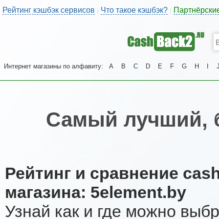
Рейтинг кэшбэк сервисов
Что такое кэшбэк?
Партнёрски
|
|
Интернет магазины по алфавиту:
A
B
C
D
E
F
G
H
I
Самый лучший, 
Рейтинг и сравнение cas
магазина: 5element.by
Узнай как и где можно выб