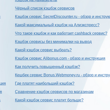
Чёрный список кэшбэк сервисов
я
Кэшбэк сервис SecretDiscounter.ru - обзор и инстру
Какой максимальный кэшбэк на Алиэкспресс?
Что такое кэшбэк и как работает cashback сервис?
Кэшбэк сервисы без минималки на вывод
Какой кэшбэк сервис выбрать?
Кэшбэк сервис Alibonus.com - обзор и инструкция
Как получить повышенный кэшбэк?
Кешбек сервис Bonus.Webmoney.ru - обзор и инстр
ция
Где платят наибольший кэшбэк?
ия
Сравнение кэшбэк сервисов по магазинам
а
Какой кэшбэк сервис платит больше?