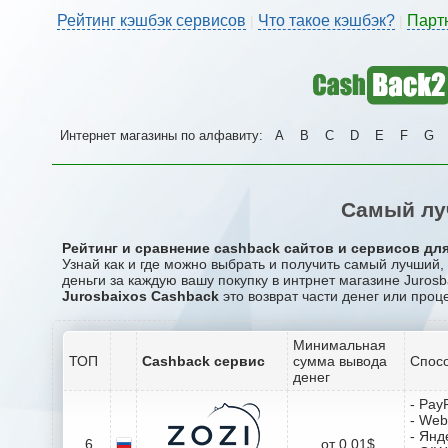
Рейтинг кэшбэк сервисов
Что такое кэшбэк?
Парт
|
|
Интернет магазины по алфавиту:
A
B
C
D
E
F
G
Самый лу
Рейтинг и сравнение cashback сайтов и сервисов для 
Узнай как и где можно выбрать и получить самый лучший,
деньги за каждую вашу покупку в интрнет магазине Jurosb
Jurosbaixos Cashback
это возврат части денег или проц
Минимальная
ТОП
Cashback сервис
сумма вывода
Спосо
денег
- Pay
- We
- Янд
6
от 0.01$