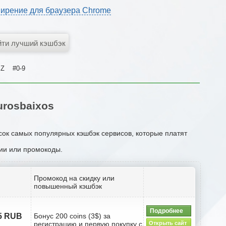
ирение для браузера Chrome
Z
#0-9
rosbaixos
исок самых популярных кэшбэк сервисов, которые платят
ции или промокоды.
Промокод на скидку или
повышенный кэшбэк
Подробнее
.5 RUB
Бонус 200 coins (3$) за
регистрацию и первую покупку с
Открыть сайт