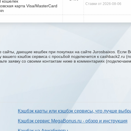
I кошелек
Ставки от 2026-08-06
ковская карта Visa/MasterCard
oin
 сайты, дающие кешбек при покупках на сайте Jurosbaixos. Если В
жку вашего кэшбэк сервиса с проcьбой подключится к cashback2.ru 
авьте заявку со своими контактам ниже в комментариях (подключае
Кэшбэк карты или кэшбэк сервисы, что лучше выбр
Кэшбэк сервис MegaBonus.ru - обзор и инструкция
Кэшбэк на Авиабилеты