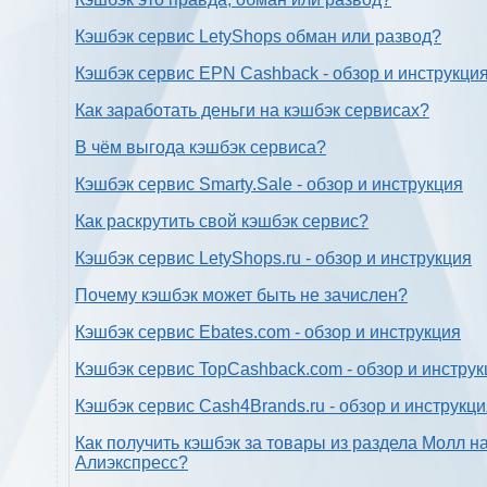
Кэшбэк сервис LetyShops обман или развод?
Кэшбэк сервис EPN Cashback - обзор и инструкци
Как заработать деньги на кэшбэк сервисах?
В чём выгода кэшбэк сервиса?
Кэшбэк сервис Smarty.Sale - обзор и инструкция
Как раскрутить свой кэшбэк сервис?
Кэшбэк сервис LetyShops.ru - обзор и инструкция
Почему кэшбэк может быть не зачислен?
Кэшбэк сервис Ebates.com - обзор и инструкция
Кэшбэк сервис TopCashback.com - обзор и инструк
Кэшбэк сервис Cash4Brands.ru - обзор и инструкц
Как получить кэшбэк за товары из раздела Молл н
Алиэкспресс?