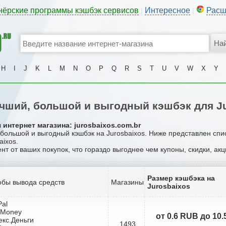
нёрские программы кэшбэк сервисов
Интересное
Расш
|
|
H
I
J
K
L
M
N
O
P
Q
R
S
T
U
V
W
X
Y
чший, большой и выгодный кэшбэк для Ju
интернет магазина: jurosbaixos.com.br
 большой и выгодный кэшбэк на Jurosbaixos. Ниже представлен сп
aixos.
ент от ваших покупок, что гораздо выгоднее чем купоны, скидки, ак
Размер кэшбэка на
бы вывода средств
Магазины
Jurosbaixos
Pal
bMoney
от 0.6 RUB до 10
екс.Деньги
1493