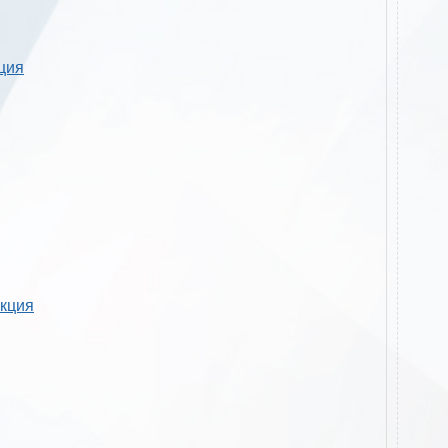
кция
укция