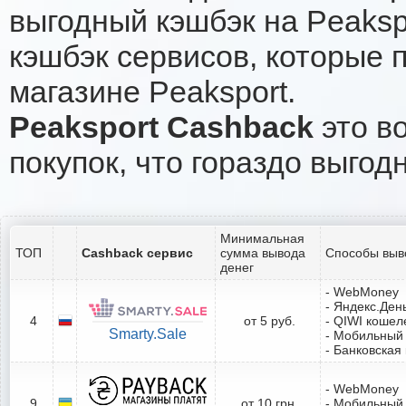
выгодный кэшбэк на Peaksp
кэшбэк сервисов, которые 
магазине Peaksport.
Peaksport Cashback
это во
покупок, что гораздо выгод
Минимальная
ТОП
Cashback сервис
сумма вывода
Способы выв
денег
- WebMoney
- Яндекс.Ден
4
от 5 руб.
- QIWI кошел
Smarty.Sale
- Мобильный
- Банковская
- WebMoney
9
от 10 грн.
- Мобильный