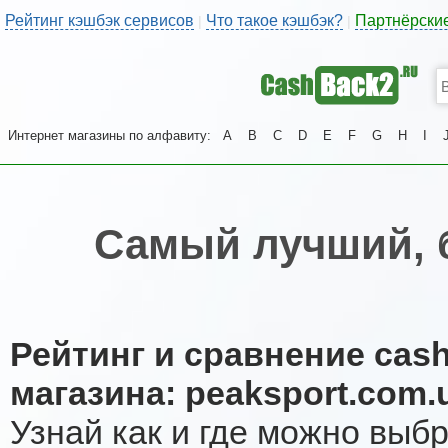
Рейтинг кэшбэк сервисов
Что такое кэшбэк?
Партнёрски
|
|
Интернет магазины по алфавиту:
A
B
C
D
E
F
G
H
I
Самый лучший, 
Рейтинг и сравнение cas
магазина: peaksport.com.
Узнай как и где можно выб