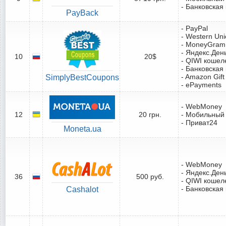
- Банковская
PayBack
- PayPal
- Western Un
- MoneyGram
- Яндекс.Ден
10
20$
- QIWI кошел
- Банковская
- Amazon Gift
SimplyBestCoupons
- ePayments
- WebMoney
12
20 грн.
- Мобильный
- Приват24
Moneta.ua
- WebMoney
- Яндекс.Ден
36
500 руб.
- QIWI кошел
- Банковская
Cashalot