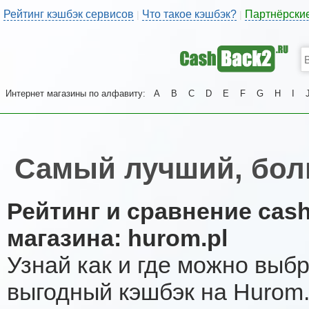
Рейтинг кэшбэк сервисов
Что такое кэшбэк?
Партнёрски
|
|
Интернет магазины по алфавиту:
A
B
C
D
E
F
G
H
I
Самый лучший, бол
Рейтинг и сравнение cas
магазина: hurom.pl
Узнай как и где можно выб
выгодный кэшбэк на Hurom