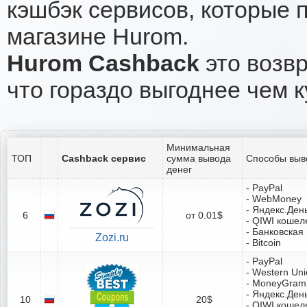
кэшбэк сервисов, которые 
магазине Hurom.
Hurom Cashback
это возвр
что гораздо выгоднее чем к
Минимальная
ТОП
Cashback сервис
сумма вывода
Способы выв
денег
- PayPal
- WebMoney
- Яндекс.Ден
6
от 0.01$
- QIWI кошел
- Банковская
Zozi.ru
- Bitcoin
- PayPal
- Western Un
- MoneyGram
- Яндекс.Ден
10
20$
- QIWI кошел