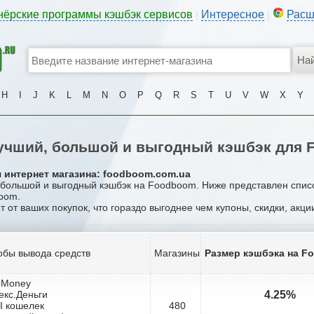
нёрские программы кэшбэк сервисов
Интересное
Расш
|
|
H
I
J
K
L
M
N
O
P
Q
R
S
T
U
V
W
X
Y
учший, большой и выгодный кэшбэк для 
я интернет магазина: foodboom.com.ua
, большой и выгодный кэшбэк на Foodboom. Ниже представлен спис
boom.
т от ваших покупок, что гораздо выгоднее чем купоны, скидки, акц
обы вывода средств
Магазины
Размер кэшбэка на F
bMoney
екс.Деньги
4.25%
I кошелек
480