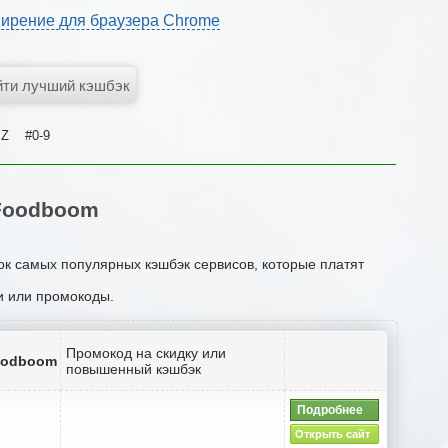
ирение для браузера Chrome
Z
#0-9
Foodboom
ок самых популярных кэшбэк сервисов, которые платят
ии или промокоды.
Промокод на скидку или
oodboom
повышенный кэшбэк
Подробнее
Открыть сайт