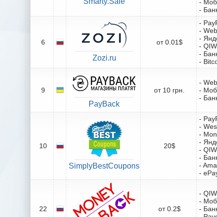
Smarty.Sale
- Мо
- Бан
- Pay
- We
- Янд
6
от 0.01$
- QIW
- Бан
Zozi.ru
- Bitc
- We
9
от 10 грн.
- Мо
- Бан
PayBack
- Pay
- Wes
- Mo
- Янд
10
20$
- QIW
- Бан
- Ama
SimplyBestCoupons
- ePa
- QIW
- Мо
22
от 0.2$
- Бан
- Pay