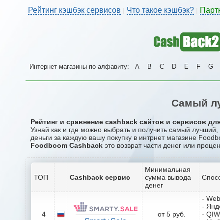
Рейтинг кэшбэк сервисов
Что такое кэшбэк?
Парт
|
|
Интернет магазины по алфавиту:
A
B
C
D
E
F
G
Самый л
Рейтинг и сравнение cashback сайтов и сервисов дл
Узнай как и где можно выбрать и получить самый лучший
деньги за каждую вашу покупку в интрнет магазине Food
Foodboom Cashback
это возврат части денег или процен
Минимальная
ТОП
Cashback сервис
сумма вывода
Спос
денег
- We
- Янд
4
от 5 руб.
- QIW