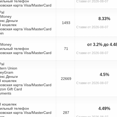
бильный телефон
Ставки от 2026-08-07
ковская карта Visa/MasterCard
Pal
bMoney
8.33%
екс.Деньги
1493
I кошелек
Ставки от 2026-08-07
ковская карта Visa/MasterCard
oin
bMoney
от 3.2% до 4.
бильный телефон
71
ковская карта Visa/MasterCard
Ставки от 2026-08-07
Pal
tern Union
neyGram
4.5%
екс.Деньги
22669
I кошелек
Ставки от 2026-08-07
ковская карта Visa/MasterCard
zon Gift Card
yments
I кошелек
бильный телефон
4.49%
ковская карта Visa/MasterCard
287
eer
Ставки от 2026-08-07