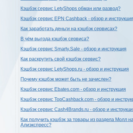
Кэшбэк сервис LetyShops обман или развод?
Кэшбэк сервис EPN Cashback - обзор и инструкци
Как заработать деньги на кэшбэк сервисах?
В чём выгода кэшбэк сервиса?
Кэшбэк сервис Smarty.Sale - обзор и инструкция
Как раскрутить свой кэшбэк сервис?
Кэшбэк сервис LetyShops.ru - обзор и инструкция
Почему кэшбэк может быть не зачислен?
Кэшбэк сервис Ebates.com - обзор и инструкция
Кэшбэк сервис TopCashback.com - обзор и инструк
Кэшбэк сервис Cash4Brands.ru - обзор и инструкц
Как получить кэшбэк за товары из раздела Молл н
Алиэкспресс?