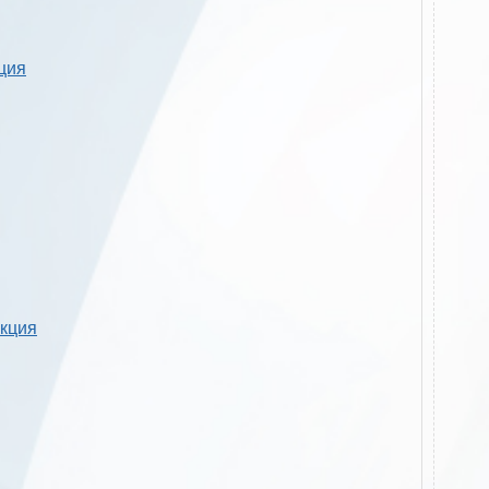
кция
укция