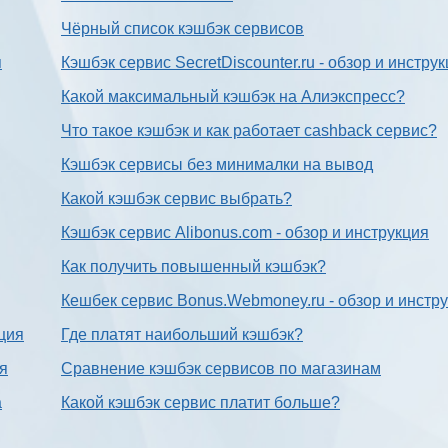
Чёрный список кэшбэк сервисов
я
Кэшбэк сервис SecretDiscounter.ru - обзор и инстру
Какой максимальный кэшбэк на Алиэкспресс?
Что такое кэшбэк и как работает cashback сервис?
Кэшбэк сервисы без минималки на вывод
Какой кэшбэк сервис выбрать?
Кэшбэк сервис Alibonus.com - обзор и инструкция
Как получить повышенный кэшбэк?
Кешбек сервис Bonus.Webmoney.ru - обзор и инстр
ция
Где платят наибольший кэшбэк?
ия
Сравнение кэшбэк сервисов по магазинам
а
Какой кэшбэк сервис платит больше?