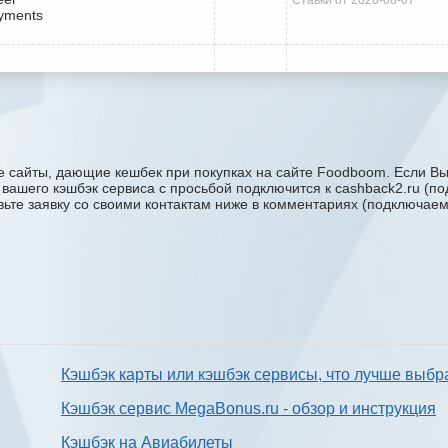
yments
 сайты, дающие кешбек при покупках на сайте Foodboom. Если Вы 
у вашего кэшбэк сервиса с проcьбой подключится к cashback2.ru (п
авьте заявку со своими контактам ниже в комментариях (подключае
Кэшбэк карты или кэшбэк сервисы, что лучше выбр
Кэшбэк сервис MegaBonus.ru - обзор и инструкция
Кэшбэк на Авиабилеты