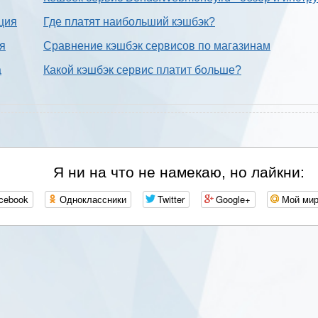
ция
Где платят наибольший кэшбэк?
ия
Сравнение кэшбэк сервисов по магазинам
а
Какой кэшбэк сервис платит больше?
Я ни на что не намекаю, но лайкни:
cebook
Одноклассники
Twitter
Google+
Мой ми