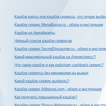
Кэшбэк карты или кэшбэк сервисы, что лучше выбр
Кэшбэк сервис MegaBonus.ru - обзор и инструкция
Кэшбэк на Авиабилеты
Чёрный список кэшбэк сервисов
я
Кэшбэк сервис SecretDiscounter.ru - обзор и инстру
Какой максимальный кэшбэк на Алиэкспресс?
Что такое кэшбэк и как работает cashback сервис?
Кэшбэк сервисы без минималки на вывод
Какой кэшбэк сервис выбрать?
Кэшбэк сервис Alibonus.com - обзор и инструкция
Как получить повышенный кэшбэк?
Кешбек сервис Bonus.Webmoney.ru - обзор и инстр