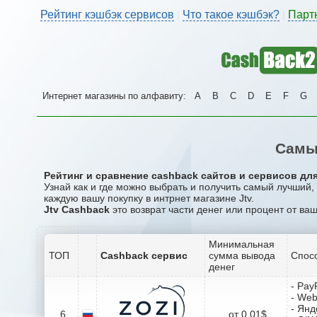
Рейтинг кэшбэк сервисов
Что такое кэшбэк?
Парт
|
|
Интернет магазины по алфавиту:
A
B
C
D
E
F
G
Самы
Рейтинг и сравнение cashback сайтов и сервисов для 
Узнай как и где можно выбрать и получить самый лучший,
каждую вашу покупку в интрнет магазине Jtv.
Jtv Cashback
это возврат части денег или процент от ваш
Минимальная
ТОП
Cashback сервис
сумма вывода
Спос
денег
- Pay
- We
- Янд
6
от 0.01$