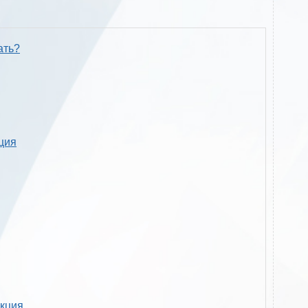
ать?
кция
укция