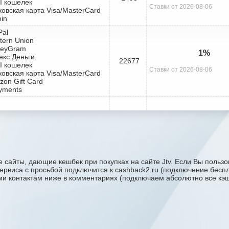
I кошелек
Ставки от 2026-08-06
ковская карта Visa/MasterCard
oin
Pal
tern Union
neyGram
1%
екс.Деньги
22677
I кошелек
Ставки от 2026-08-06
ковская карта Visa/MasterCard
zon Gift Card
yments
 сайты, дающие кешбек при покупках на сайте Jtv. Если Вы пользов
сервиса с проcьбой подключится к cashback2.ru (подключение бесп
ими контактам ниже в комментариях (подключаем абсолютно все кэшб