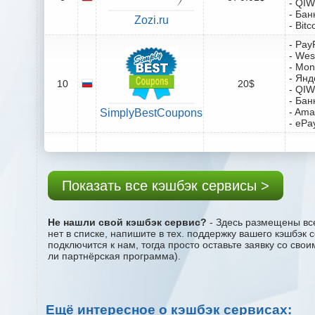
- QIW
- Бан
Zozi.ru
- Bitc
- Pay
- Wes
- Mo
- Янд
10
20$
- QIW
- Бан
- Ama
SimplyBestCoupons
- ePa
Показать все кэшбэк сервисы >
Не нашли свой кэшбэк сервис?
- Здесь размещены все
нет в списке, напишите в тех. поддержку вашего кэшбэк 
подключится к нам, тогда просто оставьте заявку со сво
ли партнёрская программа).
Ещё интересное о кэшбэк сервисах: