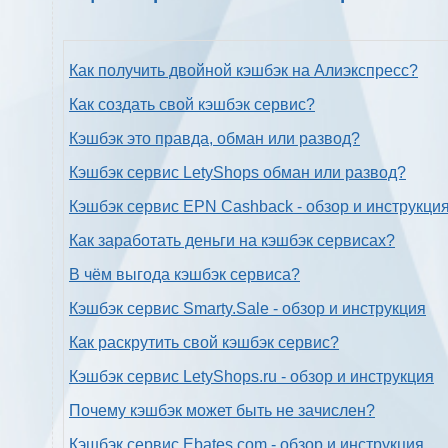
Как получить двойной кэшбэк на Алиэкспресс?
Как создать свой кэшбэк сервис?
Кэшбэк это правда, обман или развод?
Кэшбэк сервис LetyShops обман или развод?
Кэшбэк сервис EPN Cashback - обзор и инструкци
Как заработать деньги на кэшбэк сервисах?
В чём выгода кэшбэк сервиса?
Кэшбэк сервис Smarty.Sale - обзор и инструкция
Как раскрутить свой кэшбэк сервис?
Кэшбэк сервис LetyShops.ru - обзор и инструкция
Почему кэшбэк может быть не зачислен?
Кэшбэк сервис Ebates.com - обзор и инструкция