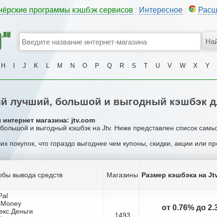
нёрские программы кэшбэк сервисов
Интересное
Расш
|
|
H
I
J
K
L
M
N
O
P
Q
R
S
T
U
V
W
X
Y
й лучший, большой и выгодный кэшбэк дл
интернет магазина: jtv.com
 большой и выгодный кэшбэк на Jtv. Ниже представлен список самы
их покупок, что гораздо выгоднее чем купоны, скидки, акции или п
обы вывода средств
Магазины
Размер кэшбэка на Jt
Pal
bMoney
от 0.76% до 2
екс.Деньги
1493