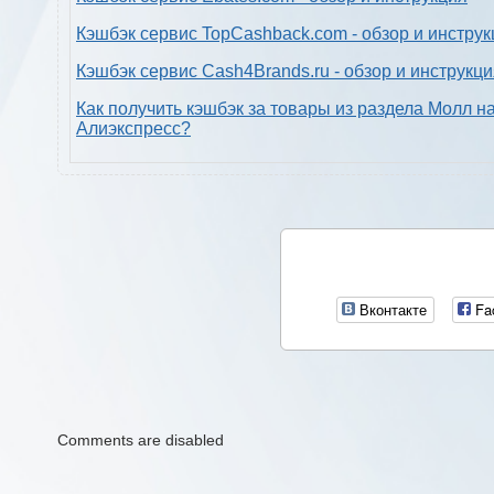
Кэшбэк сервис TopCashback.com - обзор и инструк
Кэшбэк сервис Cash4Brands.ru - обзор и инструкц
Как получить кэшбэк за товары из раздела Молл н
Алиэкспресс?
Вконтакте
Fa
Comments are disabled