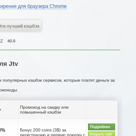
ирение для браузера Chrome
Z
#0-9
я Jtv
х популярных кэшбэк сервисов, которые платят деньги за
ромокоды.
Промокод на скидку или
v
повышенный кэшбэк
Подробнее
.3%
Бонус 200 coins (3$) за
регистрацию и первую покупку с
Открыть сайт