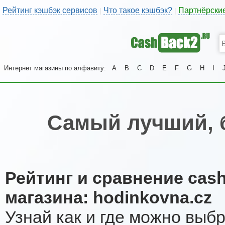
Рейтинг кэшбэк сервисов
Что такое кэшбэк?
Партнёрски
|
|
Интернет магазины по алфавиту:
A
B
C
D
E
F
G
H
I
Самый лучший, 
Рейтинг и сравнение cas
магазина: hodinkovna.cz
Узнай как и где можно выб