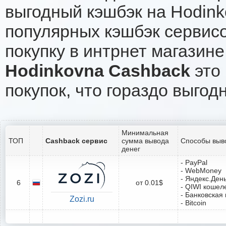
выгодный кэшбэк на Hodink
популярных кэшбэк сервисо
покупку в интрнет магазине
Hodinkovna Cashback
это 
покупок, что гораздо выгод
Минимальная
ТОП
Cashback сервис
сумма вывода
Способы выв
денег
- PayPal
- WebMoney
- Яндекс.Ден
6
от 0.01$
- QIWI кошел
- Банковская 
Zozi.ru
- Bitcoin