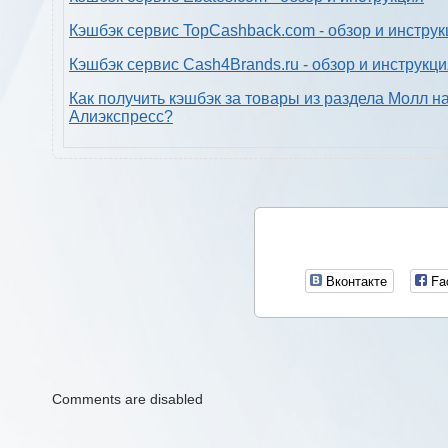
Кэшбэк сервис TopCashback.com - обзор и инструк
Кэшбэк сервис Cash4Brands.ru - обзор и инструкц
Как получить кэшбэк за товары из раздела Молл н
Алиэкспресс?
Вконтакте
Fa
Comments are disabled