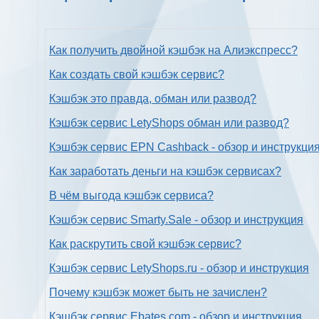
Как получить двойной кэшбэк на Алиэкспресс?
Как создать свой кэшбэк сервис?
Кэшбэк это правда, обман или развод?
Кэшбэк сервис LetyShops обман или развод?
Кэшбэк сервис EPN Cashback - обзор и инструкци
Как заработать деньги на кэшбэк сервисах?
В чём выгода кэшбэк сервиса?
Кэшбэк сервис Smarty.Sale - обзор и инструкция
Как раскрутить свой кэшбэк сервис?
Кэшбэк сервис LetyShops.ru - обзор и инструкция
Почему кэшбэк может быть не зачислен?
Кэшбэк сервис Ebates.com - обзор и инструкция