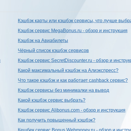
Кэшбэк карты или кэшбэк сервисы, что лучше выбр
Кэшбэк сервис MegaBonus.ru - обзор и инструкция
Кэшбэк на Авиабилеты
Чёрный список кэшбэк сервисов
я
Кэшбэк сервис SecretDiscounter.ru - обзор и инстру
Какой максимальный кэшбэк на Алиэкспресс?
Что такое кэшбэк и как работает cashback сервис?
Кэшбэк сервисы без минималки на вывод
Какой кэшбэк сервис выбрать?
Кэшбэк сервис Alibonus.com - обзор и инструкция
Как получить повышенный кэшбэк?
Кешбек сервис Bonus.Webmoney.ru - обзор и инстр