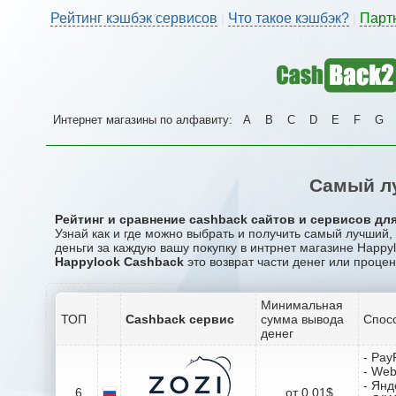
Рейтинг кэшбэк сервисов
Что такое кэшбэк?
Парт
|
|
Интернет магазины по алфавиту:
A
B
C
D
E
F
G
Самый лу
Рейтинг и сравнение cashback сайтов и сервисов для
Узнай как и где можно выбрать и получить самый лучший
деньги за каждую вашу покупку в интрнет магазине Happyl
Happylook Cashback
это возврат части денег или процен
Минимальная
ТОП
Cashback сервис
сумма вывода
Спос
денег
- Pay
- We
- Янд
6
от 0.01$