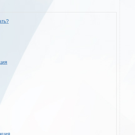
ать?
кция
укция