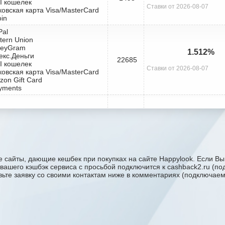
I кошелек
Ставки от 2026-08-07
ковская карта Visa/MasterCard
oin
Pal
tern Union
neyGram
1.512%
екс.Деньги
22685
I кошелек
Ставки от 2026-08-07
ковская карта Visa/MasterCard
zon Gift Card
yments
 сайты, дающие кешбек при покупках на сайте Happylook. Если Вы 
у вашего кэшбэк сервиса с проcьбой подключится к cashback2.ru (п
авьте заявку со своими контактам ниже в комментариях (подключае