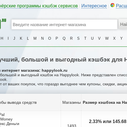
нёрские программы кэшбэк сервисов
Интересное
Расш
|
|
H
I
J
K
L
M
N
O
P
Q
R
S
T
U
V
W
X
Y
чший, большой и выгодный кэшбэк для 
 интернет магазина: happylook.ru
, большой и выгодный кэшбэк на Happylook. Ниже представлен спис
ook.
т от ваших покупок, что гораздо выгоднее чем купоны, скидки, акц
обы вывода средств
Магазины
Размер кэшбэка на H
Pal
bMoney
2.33% или 145.6
екс.Деньги
1493