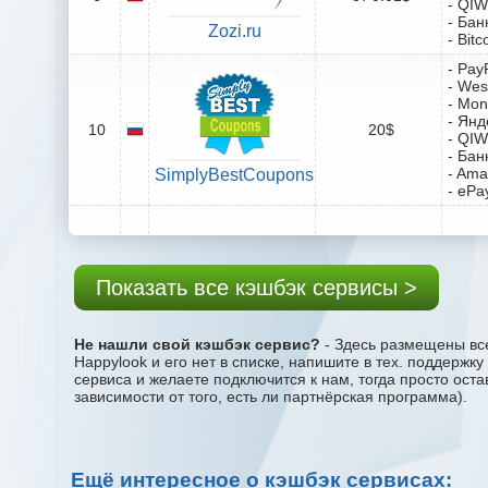
- QIW
- Бан
Zozi.ru
- Bitc
- Pay
- Wes
- Mo
- Янд
10
20$
- QIW
- Бан
- Ama
SimplyBestCoupons
- ePa
Показать все кэшбэк сервисы >
Не нашли свой кэшбэк сервис?
- Здесь размещены все
Happylook и его нет в списке, напишите в тех. поддержк
сервиса и желаете подключится к нам, тогда просто ост
зависимости от того, есть ли партнёрская программа).
Ещё интересное о кэшбэк сервисах: