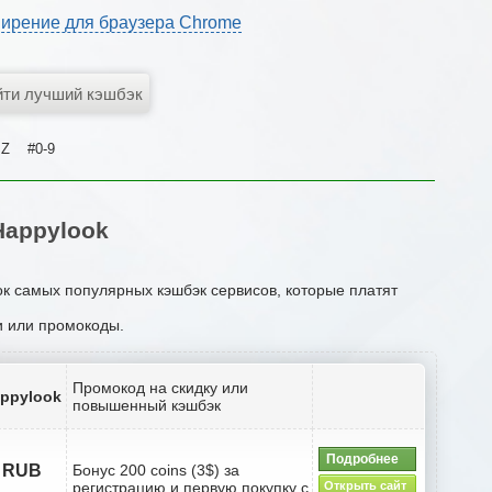
ирение для браузера Chrome
Z
#0-9
Happylook
ок самых популярных кэшбэк сервисов, которые платят
ии или промокоды.
Промокод на скидку или
appylook
повышенный кэшбэк
Подробнее
8 RUB
Бонус 200 coins (3$) за
регистрацию и первую покупку с
Открыть сайт