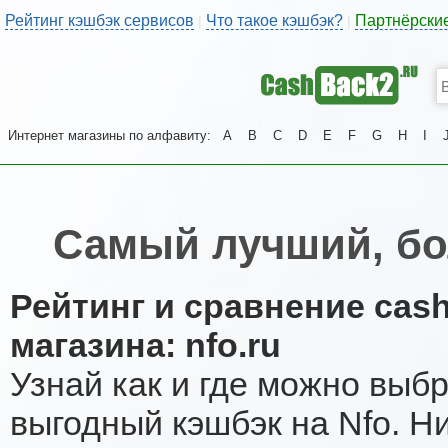
Рейтинг кэшбэк сервисов
Что такое кэшбэк?
Партнёрски
|
|
Интернет магазины по алфавиту:
A
B
C
D
E
F
G
H
I
Самый лучший, бо
Рейтинг и сравнение cas
магазина: nfo.ru
Узнай как и где можно выб
выгодный кэшбэк на Nfo. Н