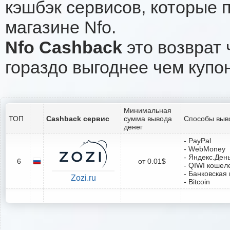
кэшбэк сервисов, которые 
магазине Nfo.
Nfo Cashback
это возврат 
гораздо выгоднее чем купо
Минимальная
ТОП
Cashback сервис
сумма вывода
Способы выв
денег
- PayPal
- WebMoney
- Яндекс.Ден
6
от 0.01$
- QIWI кошел
- Банковская 
Zozi.ru
- Bitcoin