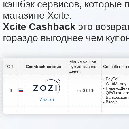
кэшбэк сервисов, которые 
магазине Xcite.
Xcite Cashback
это возврат
гораздо выгоднее чем купо
Минимальная
ТОП
Cashback сервис
сумма вывода
Способы выв
денег
- PayPal
- WebMoney
- Яндекс.Ден
6
от 0.01$
- QIWI кошел
- Банковская 
Zozi.ru
- Bitcoin