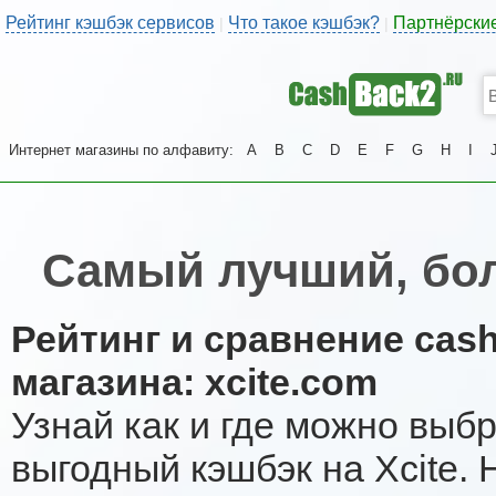
Рейтинг кэшбэк сервисов
Что такое кэшбэк?
Партнёрски
|
|
Интернет магазины по алфавиту:
A
B
C
D
E
F
G
H
I
Самый лучший, бол
Рейтинг и сравнение cas
магазина: xcite.com
Узнай как и где можно выб
выгодный кэшбэк на Xcite.