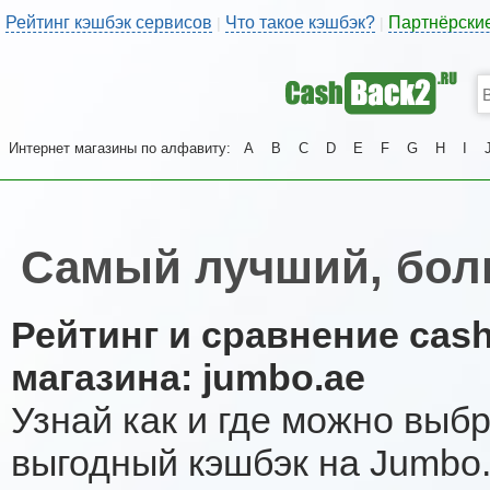
Рейтинг кэшбэк сервисов
Что такое кэшбэк?
Партнёрски
|
|
Интернет магазины по алфавиту:
A
B
C
D
E
F
G
H
I
Самый лучший, бол
Рейтинг и сравнение cas
магазина: jumbo.ae
Узнай как и где можно выб
выгодный кэшбэк на Jumbo