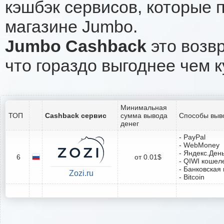
кэшбэк сервисов, которые 
магазине Jumbo.
Jumbo Cashback
это возвр
что гораздо выгоднее чем к
Минимальная
ТОП
Cashback сервис
сумма вывода
Способы выв
денег
- PayPal
- WebMoney
- Яндекс.Ден
6
от 0.01$
- QIWI кошел
- Банковская 
Zozi.ru
- Bitcoin