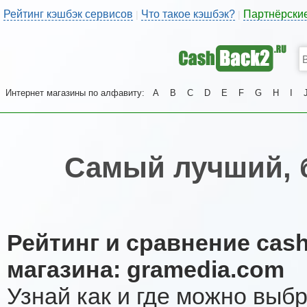
Рейтинг кэшбэк сервисов
Что такое кэшбэк?
Партнёрски
|
|
Интернет магазины по алфавиту:
A
B
C
D
E
F
G
H
I
Самый лучший, 
Рейтинг и сравнение cas
магазина: gramedia.com
Узнай как и где можно выб